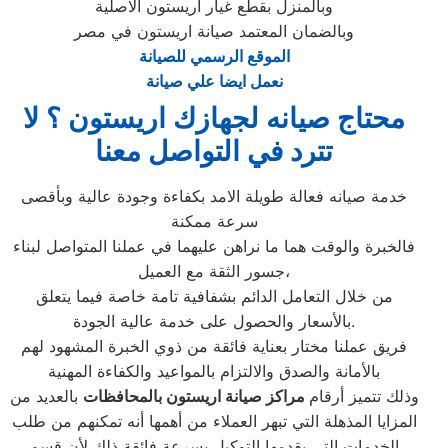
وبالمنزل بقطع غيار اريستون الاصلية
وبالضمان المعتمد صيانة اريستون في مصر
الموقع الرسمي للصيانة
نعمل ايضا علي صيانة
محتاج صيانه لجهازك اريستون ؟ لا
تترد في التواصل معنا
خدمة صيانه فعالة طويلة الامد بكفاءة وجودة عالية وبأقصى
سرعة ممكنة
فالخبرة والوقت هما ما نراهن عليهما في عملنا المتواصل لبناء
جسور الثقة مع العميل،
من خلال التعامل الدائم بشفافية تامة خاصة فيما يتعلق
بالأسعار والحصول على خدمة عالية الجودة.
فريق عملنا مختار بعناية فائقة من ذوي الخبرة المشهود لهم
بالأمانة والصدق والالتزام بالمواعيد والكفاءة المهنية
وذلك تتميز أرقام
مراكز صيانة اريستون بالمحافظات
بالعديد من
المزايا المذهلة التي تبهر العملاء من أهمها أنه تمكنهم من طلب
الخدمات التي يقدمها التوكيل بسرعة فائقة ذلك لأن قسم