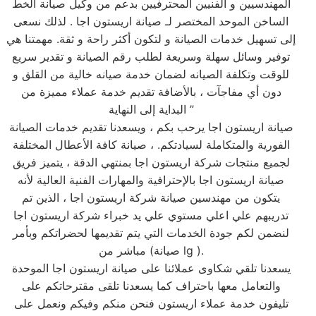
المهندسيين و الفنيين المحترفيين بدعم من وكيل صيانة الخط
الساخن الموحد المختصر لـ صيانة اريستون اجا . لذلك نسعى
إلى تسهيل خدمات الصيانة و لتكون أكثر راحة و ثقة. مهمتنا هي
توفير وسائل سهلة وسريعة لطلب رقم الصيانة و تقدير سريع
للوقت وتكلفة الصيانه لضمان خدمة صيانه خالية من القلق و
دون أي مفاجآت ، بالأضافة تقديم خدمة عملاء مميزة من
البداية إلى النهاية ”
صيانة اريستون اجا يرحب بكم ، ويسعدنا تقديم خدمات الصيانة
الفورية والمتكاملة لسيادتكم. ، صيانة كافة الأعطال المختلفة
لجميع منتجات شركة اريستون اجا بمنتهي الدقة ، يتميز فريق
صيانة اريستون اجا بالإحترافية والمهارات الفنية العالية لأنه
يتكون من مهندسين صيانة شركة اريستون اجا ، الذين تم
تدريبهم علي اعلي مستوي علي يد خبراء شركة اريستون اجا
لنضمن لكم جودة الخدمات التي يتم تقديمها لحضراتكم وبأمر
مباشر من (صيانة lg ).
يسعدنا تلقي شكاوى عملائنا على صيانة اريستون اجا الموحدة
والتعامل معها باحتراف كما يسعدنا تلقى مقترحاتكم على
تليفون خدمة عملاء اريستون فنحن منكم وفيكم ونعمل على