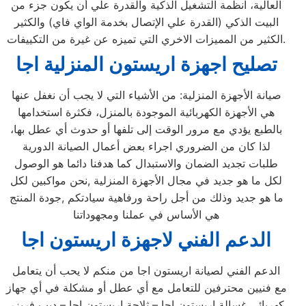
العالية، انظمة التشغيل الذكية والقدرة علي أن يكون جزء من
البيت الذكي (القدرة علي الإتصال بخدمة الواي فاي) والكثير
الكثير من المميزات الاخري التي تميزه عن غيرة من التكييفات.
تصليح اجهزة
اريستون
المنزلية
اجا
صيانة الأجهزة المنزلية: من الأشياء التي لا يجب أن نغفل عنها
هي الأجهزة الكهربائية الموجودة بالمنزل، فكثرة استخدامها
بالطبع يؤدي مع مرور الوقت إلى تلفها أو حدوث أي عطل بها،
لذا كان من الضروري اجراء بعض أعمال الصيانة الدورية
طلبات تجديد الضمان والاستبدال كما هدفنا دائما هو الوصول
لكل ما هو جديد في مجال الأجهزة المنزلية ,نحن مواكبين لكل
ما هو جديد وذلك من أجل راحة ورفاهية سيادتكم ,جودة المنتج
هي الأساس في عملنا ومجهوداتنا
الدعم الفني لاجهزة اريستون اجا
الدعم الفني لصيانة اريستون اجا من منكم لا يحب أن يتعامل
مع فنيين محترفين للتعامل مع أي عطل أو مشكلة في أي جهاز
كهربائي غسالة اريستون اجا – ثلاجة اريستون اجا – ديب فريزر