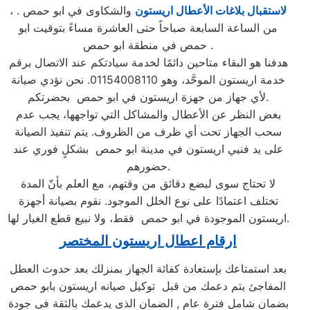
لاستقبال بلاغات الأعطال اريستون
والشكاوى في ابو حمص .
،
من الساعة السابعة صباحاً حتى العاشرة مساءً بتوقيت ابو
حمص في منطقة ابو حمص .
هدفنا هو البقاء متاحين دائمًا لخدمة سيادتكم عند الاتصال برقم
خدمة اريستون الموحَّد، وهو 01154008110. نحن نؤدي صيانة
لأي جهاز من جهزة اريستون في ابو حمص بحضرتكم.
بغض النظر عن الأعطال والمشاكل التي تواجهها، يجب عدم
سحب الجهاز تحت أي ظرف من الظروف. يتم تنفيذ الصيانة
على يد فنيي اريستون في مدينة ابو حمص بشكلٍ فوري عند
حضورهم.
لا تحتاج سوى لبضع دقائق من وقتهم، مع العلم بأنّ المدة
تختلف اعتمادًا على نوع الخلل الموجود. نقوم بصيانة أجهزة
اريستون الموجودة في ابو حمص فقط، ولا نبيع قطع الغيار لها.
ارقام اعطال اريستون المختصر
بعد استمتاعك بإستعادة كفائة الجهاز بمنزلك بعد حدوث العطل
المفاجئ يتم دعمك من قبل توكيل صيانه اريستون بابو حمص
بضمان شامل فترة عام , الضمان الذى يدعمك بالثقة فى جودة