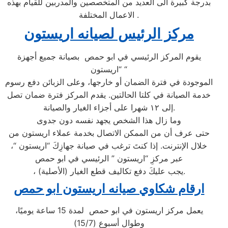
بدرجة كبيرة الى العديد من المتخصصين والمدربين للقيام بهذه
الاعمال المختلفة .
مركز الرئيس لصيانه اريستون
يقوم المركز الرئيسي في ابو حمص بصيانة جميع أجهزة
“اريستون “
الموجودة في فترة الضمان أو خارجها، وعلى الزبائن دفع رسوم
خدمة الصيانة في كلتا الحالتين. يقدم المركز فترة ضمان تصل
إلى ١٢ شهرا على أجزاء الغيار والصيانة.
وما زال هذا الشخص يجهد نفسه دون جدوى
حتى عرف أن من الممكن الاتصال بخدمة عملاء اريستون من
خلال الإنترنت. إذا كنتَ ترغب في صيانة جهازِكَ “اريستون “،
عبر مركزِ “اريستون ” الرئيسي في ابو حمص
، يجب عليكَ دفع تكاليف قطع الغيار (الأصلية).
ارقام شكاوي صيانه اريستون ابو حمص
يعمل مركز اريستون في ابو حمص لمدة 15 ساعة يوميًا،
وطوال أسبوع (15/7)