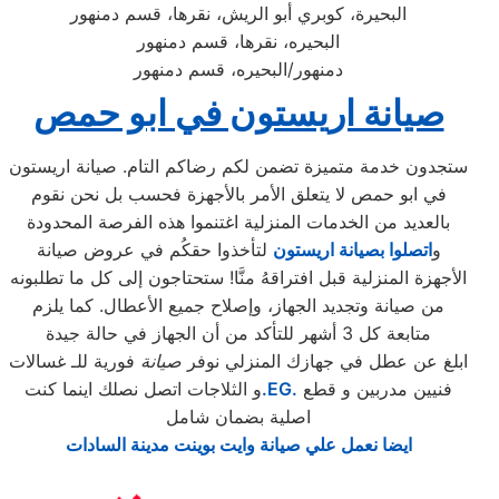
البحيرة، كوبري أبو الريش، نقرها، قسم دمنهور
البحيره، نقرها، قسم دمنهور
دمنهور/البحيره، قسم دمنهور
صيانة اريستون في ابو حمص
ستجدون خدمة متميزة تضمن لكم رضاكم التام. صيانة اريستون
في ابو حمص لا يتعلق الأمر بالأجهزة فحسب بل نحن نقوم
بالعديد من الخدمات المنزلية اغتنموا هذه الفرصة المحدودة
و
اتصلوا بصيانة اريستون
لتأخذوا حقكُم في عروض صيانة
الأجهزة المنزلية قبل افتراقهُ منَّا! ستحتاجون إلى كل ما تطلبونه
من صيانة وتجديد الجهاز، وإصلاح جميع الأعطال. كما يلزم
متابعة كل 3 أشهر للتأكد من أن الجهاز في حالة جيدة
ابلغ عن عطل في جهازك المنزلي نوفر
صيانة
فورية للـ غسالات
فنيين مدربين و قطع
.EG.
و الثلاجات اتصل نصلك اينما كنت
اصلية بضمان شامل
ايضا نعمل علي صيانة وايت بوينت مدينة السادات