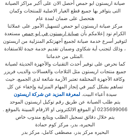
صيانة اريستون ابو حمص أحصل الان على أكبر مراكز الصيانة
التى يتوافر بها جميع قطع الغيار الاصلية للمنتجات وكمان
هتحصل على ضمان لمدة عام
مركز صيانة اريستون ابو حمص لتسهيل الأمور على عملائنا
الكرام نود إعلامكم بأن
صيانة اريستون في ابو حمص
مستعدة
لتوفير أسرع خدمة صيانة لجميع أجهزتكم المنزلية من اريستون
، وذلك لتجنب أية شكاوى وضمان تقديم خدمة جيدة للاستفادة
المثلى من خدماتنا.
كما نحرص على توفير أحدث التقنيات والأجهزة الحديثة لصيانة
جميع منتجات اريستون مثل الثلاجات والغسالات والديب فریزر
وكافة الأجهزة المختلفة تعتبر الأزمة شائعة لدى الجميع، حيث
تساهم بشكل كبير في إنجاز المهام المنزلية وإخفاء عن كل
سيدة أعباء البيت.
لمعرفة المزيد عن شركة اريستون
يتم طلب الصيانة عن طريق رقم توكيل اريستون الموحد
0235699066 أو الموقع الالكترونى او الارقام المبينة بالموقع .
يتم خلال دقائق تسجيل الطلب ويتابع مندوب خاص
البحيره، بدر، مركز كوم حمادة
البحيره مركز بدر، مصطفى كامل، مركز بدر