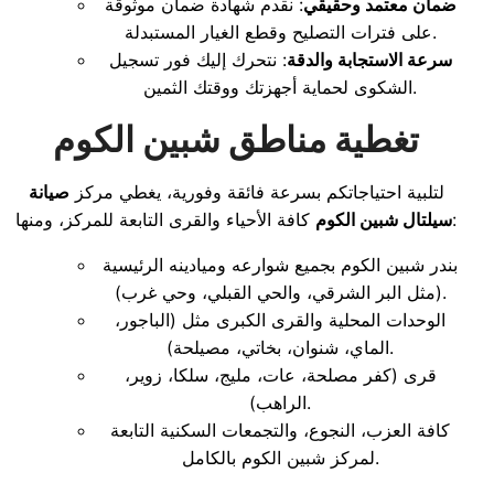
ضمان معتمد وحقيقي
: نقدم شهادة ضمان موثوقة
على فترات التصليح وقطع الغيار المستبدلة.
سرعة الاستجابة والدقة
: نتحرك إليك فور تسجيل
الشكوى لحماية أجهزتك ووقتك الثمين.
تغطية مناطق شبين الكوم
لتلبية احتياجاتكم بسرعة فائقة وفورية، يغطي مركز
صيانة
كافة الأحياء والقرى التابعة للمركز، ومنها:
سيلتال شبين الكوم
بندر شبين الكوم بجميع شوارعه وميادينه الرئيسية
(مثل البر الشرقي، والحي القبلي، وحي غرب).
الوحدات المحلية والقرى الكبرى مثل (الباجور،
الماي، شنوان، بخاتي، مصيلحة).
قرى (كفر مصلحة، عات، مليج، سلكا، زوير،
الراهب).
كافة العزب، النجوع، والتجمعات السكنية التابعة
لمركز شبين الكوم بالكامل.