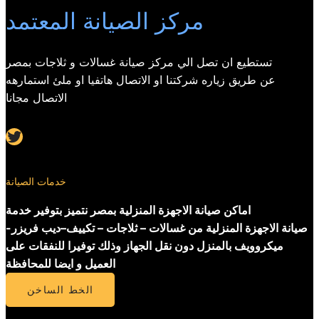
مركز الصيانة المعتمد
تستطيع ان تصل الي مركز صيانة غسالات و ثلاجات بمصر
عن طريق زياره شركتنا او الاتصال هاتفيا او ملئ استمارهه
الاتصال مجانا
Twitter
خدمات الصيانة
اماكن صيانة الاجهزة المنزلية بمصر نتميز بتوفير خدمة
صيانة الاجهزة المنزلية من غسالات – ثلاجات – تكييف–ديب فريزر-
ميكروويف بالمنزل دون نقل الجهاز وذلك توفيرا للنفقات على
العميل و ايضا للمحافظة
الخط الساخن