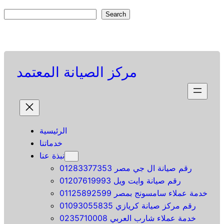
Skip
S
Search
to
e
Facebook
Twitter
Pinterest
content
a
r
c
مركز الصيانة المعتمد
h
الرئيسية
خدماتنا
نبذة عنا
رقم صيانة ال جي مصر 01283377353
رقم صيانة وايت ويل 01207619993
خدمة عملاء سامسونج بمصر 01125892599
رقم مركز صيانة كريازي 01093055835
خدمة عملاء شارب العربي 0235710008