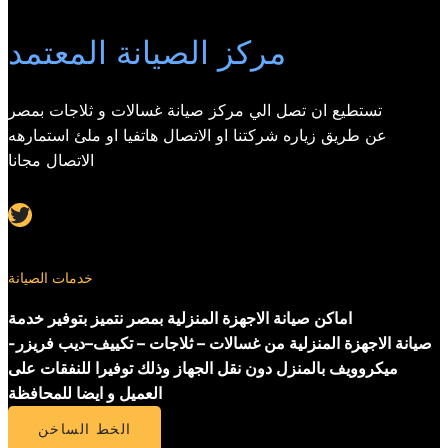
مركز الصيانة المعتمد
تستطيع ان تصل الي مركز صيانة غسالات و ثلاجات بمصر
عن طريق زياره شركتنا او الاتصال هاتفيا او ملئ استمارهه
الاتصال مجانا
Twitter
خدمات الصيانة
اماكن صيانة الاجهزة المنزلية بمصر نتميز بتوفير خدمة
صيانة الاجهزة المنزلية من غسالات – ثلاجات – تكييف–ديب فريزر-
ميكروويف بالمنزل دون نقل الجهاز وذلك توفيرا للنفقات على
العميل و ايضا للمحافظة
الخط الساخن