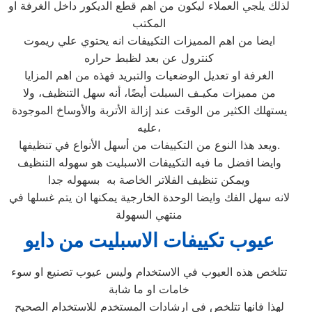
لذلك يلجي العملاء ليكون من اهم قطع الديكور داخل الغرفة او
المكتب
ايضا من اهم المميزات التكييفات انه يحتوي علي ريموت
كنترول عن بعد لظبط حراره
الغرفة او تعديل الوضعيات والتبريد فهذه من اهم المزايا
من مميزات مكيـف السبلت أيضًا، أنه سهل التنظيف، ولا
يستهلك الكثير من الوقت عند إزالة الأتربة والأوساخ الموجودة
عليه،
ويعد هذا النوع من التكييفات من أسهل الأنواع في تنظيفها.
وايضا افضل ما فيه التكييفات الاسبليت هو سهوله التنظيف
ويمكن تنظيف الفلاتر الخاصة به بسهوله جدا
لانه سهل الفك وايضا الوحدة الخارجية يمكنها ان يتم غسلها في
منتهي السهولة
عيوب تكييفات الاسبليت من دايو
تتلخص هذه العيوب في الاستخدام وليس عيوب تصنيع او سوء
خامات او ما شابة
لهذا فانها تتلخص في ارشادات المستخدم للاستخدام الصحيح