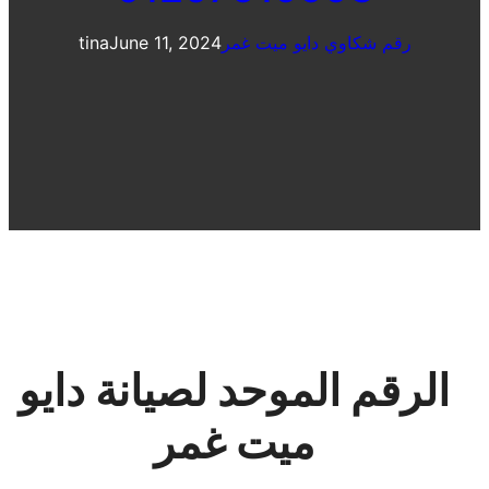
رقم شكاوي دايو ميت غمر
June 11, 2024
tina
الرقم الموحد لصيانة دايو
ميت غمر