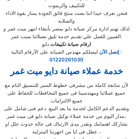
للتكييف والريموت
فنحن نعرف جيدا اننا بصدد منتج فائق الجودة يمتاز بقوة الاداء
والصلابة
لذلك تهتم ادارة مركز صيانة دايو بمصر بأنتقاء امهر ميت غمر و
الفنيين للعمل علي تقديم خدمة تليق بعملائنا بميت غمر.
ارقام صيانة تكييفات
دايو
ليصلكم مهندس الصيانة على الأرقام التالية :
إتصل الآن
01220261030
خدمة عملاء صيانة دايو ميت غمر
لأن متابعة كاملة من مشرفى خطوط السير للتنسيق التام مع
جميع عملائنا ومهندسينا فى جميع المحافظات للحفاظ على
جميع الالتزامات
وتقديم الدعم الكامل لخدمة ما بعد البيع. دعم فنى شامل على
مدار اليوم من خدمة عملاء توكيل صيانة دايو فى ميت غمر،
نشاركك اهتمامك ونقدر مدى الارتباك فى حالة حدوث خلل او
عطل فى ايا من اجهزتنا المنزلية ،