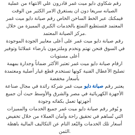
رقم شكاوي دايو ميت غمر قادرون علي الانتهاء من عملية
الصيانه سريعا دون ان يستغرق الامر الكثير من الوقت
فيمكنك عبر الخط الساخن الخاص رقم صيانة دايو ميت غمر
المعتمد فتستطيع التمتع بالخدمات الكبري المميزة من خلال
مركز الصيانة المعتمد.
رقم صيانة دايو ميت غمر على أعلى معايير الجودة الموجودة
في السوق فنحن نهتم ونخدم وملتزمون بارضاء عملائنا وتوفير
أعلى مستويات
ارقام صيانة دايو ميت غمر تعتبر الأكثر ضماناً وجدارة بمهمة
تصليح الأعطال الفنية كونها تستخدم قطع غيار أصلية ومعتمدة
بأسعار مخفضة
يعتبر رقم
صيانة دايو
ميت غمر شركة رائدة في مجال صناعة
الأجهزة الكهربائية في مصر والشرق والأوسط حيث أن جميع
أجهزتها تعمل بكفائه وجودة
و يُوفر رقم صيانة دايو ميت غمر جميع الخدمات والمميزات
التي تُساهم في تحقيق راحة وأمان العملاء من خلال تخفيض
أسعار تلك الخدمات والبُعد التام عن التكاليف المالية باهظة
الثمن.