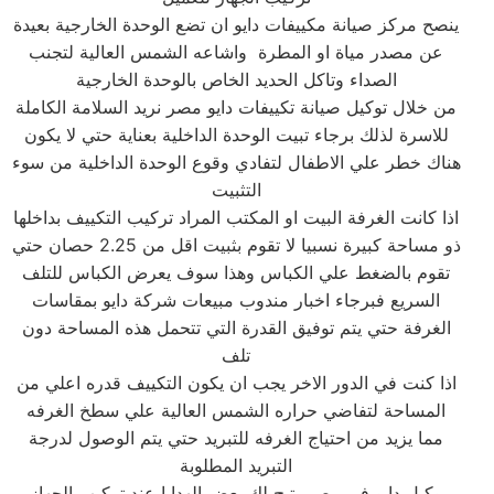
ينصح مركز صيانة مكييفات دايو ان تضع الوحدة الخارجية بعيدة
عن مصدر مياة او المطرة واشاعه الشمس العالية لتجنب
الصداء وتاكل الحديد الخاص بالوحدة الخارجية
من خلال توكيل صيانة تكييفات دايو مصر نريد السلامة الكاملة
للاسرة لذلك برجاء تبيت الوحدة الداخلية بعناية حتي لا يكون
هناك خطر علي الاطفال لتفادي وقوع الوحدة الداخلية من سوء
التثبيت
اذا كانت الغرفة البيت او المكتب المراد تركيب التكييف بداخلها
ذو مساحة كبيرة نسبيا لا تقوم بثبيت اقل من 2.25 حصان حتي
تقوم بالضغط علي الكباس وهذا سوف يعرض الكباس للتلف
السريع فبرجاء اخبار مندوب مبيعات شركة دايو بمقاسات
الغرفة حتي يتم توفيق القدرة التي تتحمل هذه المساحة دون
تلف
اذا كنت في الدور الاخر يجب ان يكون التكييف قدره اعلي من
المساحة لتفاضي حراره الشمس العالية علي سطخ الغرفه
مما يزيد من احتياج الغرفه للتبريد حتي يتم الوصول لدرجة
التبريد المطلوبة
وكيل دايو في مصر يتيح لك بعض الهدايا عند تركيب الجهاز