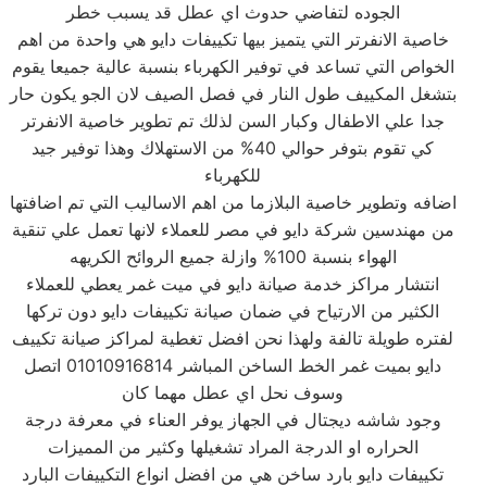
الجوده لتفاضي حدوث اي عطل قد يسبب خطر
خاصية الانفرتر التي يتميز بيها تكييفات دايو هي واحدة من اهم
الخواص التي تساعد في توفير الكهرباء بنسبة عالية جميعا يقوم
بتشغل المكييف طول النار في فصل الصيف لان الجو يكون حار
جدا علي الاطفال وكبار السن لذلك تم تطوير خاصية الانفرتر
كي تقوم بتوفر حوالي 40% من الاستهلاك وهذا توفير جيد
للكهرباء
اضافه وتطوير خاصية البلازما من اهم الاساليب التي تم اضافتها
من مهندسين شركة دايو في مصر للعملاء لانها تعمل علي تنقية
الهواء بنسبة 100% وازلة جميع الروائح الكريهه
انتشار مراكز خدمة صيانة دايو في ميت غمر يعطي للعملاء
الكثير من الارتياح في ضمان صيانة تكييفات دايو دون تركها
لفتره طويلة تالفة ولهذا نحن افضل تغطية لمراكز صيانة تكييف
دايو بميت غمر الخط الساخن المباشر 01010916814 اتصل
وسوف نحل اي عطل مهما كان
وجود شاشه ديجتال في الجهاز يوفر العناء في معرفة درجة
الحراره او الدرجة المراد تشغيلها وكثير من المميزات
تكييفات دايو بارد ساخن هي من افضل انواع التكييفات البارد