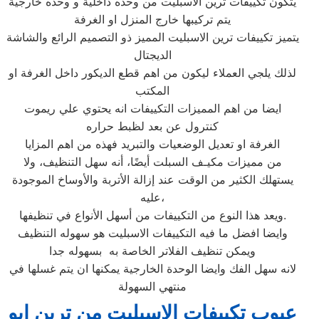
يتكون تكييفات ترين الاسبليت من وحده داخلية و وحده خارجية
يتم تركيبها خارج المنزل او الغرفة
يتميز تكييفات ترين الاسبليت المميز ذو التصميم الرائع والشاشة
الديجتال
لذلك يلجي العملاء ليكون من اهم قطع الديكور داخل الغرفة او
المكتب
ايضا من اهم المميزات التكييفات انه يحتوي علي ريموت
كنترول عن بعد لظبط حراره
الغرفة او تعديل الوضعيات والتبريد فهذه من اهم المزايا
من مميزات مكيـف السبلت أيضًا، أنه سهل التنظيف، ولا
يستهلك الكثير من الوقت عند إزالة الأتربة والأوساخ الموجودة
عليه،
ويعد هذا النوع من التكييفات من أسهل الأنواع في تنظيفها.
وايضا افضل ما فيه التكييفات الاسبليت هو سهوله التنظيف
ويمكن تنظيف الفلاتر الخاصة به بسهوله جدا
لانه سهل الفك وايضا الوحدة الخارجية يمكنها ان يتم غسلها في
منتهي السهولة
عيوب تكييفات الاسبليت من ترين ابو