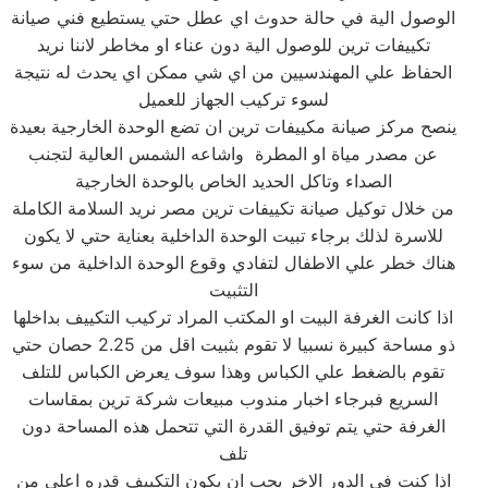
الوصول الية في حالة حدوث اي عطل حتي يستطيع فني صيانة
تكييفات ترين للوصول الية دون عناء او مخاطر لاننا نريد
الحفاظ علي المهندسيين من اي شي ممكن اي يحدث له نتيجة
لسوء تركيب الجهاز للعميل
ينصح مركز صيانة مكييفات ترين ان تضع الوحدة الخارجية بعيدة
عن مصدر مياة او المطرة واشاعه الشمس العالية لتجنب
الصداء وتاكل الحديد الخاص بالوحدة الخارجية
من خلال توكيل صيانة تكييفات ترين مصر نريد السلامة الكاملة
للاسرة لذلك برجاء تبيت الوحدة الداخلية بعناية حتي لا يكون
هناك خطر علي الاطفال لتفادي وقوع الوحدة الداخلية من سوء
التثبيت
اذا كانت الغرفة البيت او المكتب المراد تركيب التكييف بداخلها
ذو مساحة كبيرة نسبيا لا تقوم بثبيت اقل من 2.25 حصان حتي
تقوم بالضغط علي الكباس وهذا سوف يعرض الكباس للتلف
السريع فبرجاء اخبار مندوب مبيعات شركة ترين بمقاسات
الغرفة حتي يتم توفيق القدرة التي تتحمل هذه المساحة دون
تلف
اذا كنت في الدور الاخر يجب ان يكون التكييف قدره اعلي من