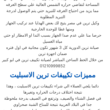
المساحة لتفاضي حراره الشمس العالية علي سطخ الغرفه
مما يزيد من احتياج الغرفه للتبريد حتي يتم الوصول لدرجة
التبريد المطلوبة
وكيل ترين في مصر يتيح لك بعض الهدايا عند تركيب الجهاز
ومنها غطا للوحدة الخارجية
حرصا منا علي عدم صدا الجهاز بسبب الندا او الامطار او حتي
مياة الغسيل
صيانة ترين الدورية كل 3 شهور تكون مجانية في اول فتره
ضمان اجهزة ترين
من خلال الخط الساخن المباشر لصيانة تكييف ترين في ابو كبير
01210999852
مميزات تكييفات ترين الاسبليت
دائما يلجي العملاء الي شراء تكييفات ترين الاسبليت ، وهذا
نتيجة اختلاف درجات الحراره وتغيرها
في فصل الشتاء والصيف، وترتفع في الصيف بدرجة ملحوظة
جدا في البلاد العربية نتيجة للمناخ الشبة صحراوي