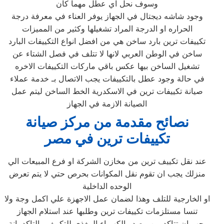
وسوف نحل اي عطل مهما كان
وجود شاشه ديجتال في الجهاز يوفر العناء في معرفة درجة
الحراره او الدرجة المراد تشغيلها وكثير من المميزات
تكييفات ترين بارد ساخن هي من افضل انواع التكييفات البارد
ساخن في الوطن العربي لانها لا تتلف في فصل الشتاء عن
تشغيل الساخن بيها عكس باقي ماركات التكييفات الاخره
في حالة وجود عطل بالتكييفات يجب الاتصال بـ خدمة عملاء
صيانة تكييفات ترين في الاسكدرية الخط الساخن ليتم عمل
الصيانة الازمة في الجهاز
نصائح مقدمة من مركز صيانة
تكييفات ترين في مصر
عند نقل تكييف ترين من مخازن الشركة او فرع المبيعات الي
منزلك يجب ان تقوم نقل المكوانات بحرص حتي لا يتم تعرض
الوحده الداخلية
او الخارجية للتلف وهذا لضمان عمل الاجهزة علي اكمل وجة ولا
تنسا مستلزمات تكييفات ترين وطلبها عند استلام الجهاز
يجب ان تتاكد من مصدر الكهرباء المغذي للتكييف والتاكد بانة