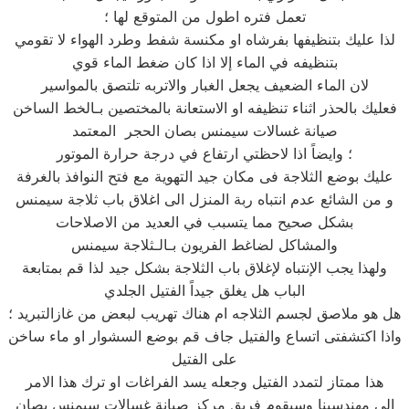
تعمل فتره اطول من المتوقع لها ؛
لذا عليك بتنظيفها بفرشاه او مكنسة شفط وطرد الهواء لا تقومي
بتنظيفه في الماء إلا اذا كان ضغط الماء قوي
لان الماء الضعيف يجعل الغبار والاتربه تلتصق بالمواسير
فعليك بالحذر اثناء تنظيفه او الاستعانة بالمختصين بـالخط الساخن
صيانة غسالات سيمنس بصان الحجر المعتمد
؛ وايضاً اذا لاحظتي ارتفاع في درجة حرارة الموتور
عليك بوضع الثلاجة فى مكان جيد التهوية مع فتح النوافذ بالغرفة
و من الشائع عدم انتباه ربة المنزل الى اغلاق باب ثلاجة سيمنس
بشكل صحيح مما يتسبب في العديد من الاصلاحات
والمشاكل لضاغط الفريون بـالـثلاجة سيمنس
ولهذا يجب الإنتباه لإغلاق باب الثلاجة بشكل جيد لذا قم بمتابعة
الباب هل يغلق جيداً الفتيل الجلدي
هل هو ملاصق لجسم الثلاجه ام هناك تهريب لبعض من غازالتبريد ؛
واذا اكتشفتى اتساع والفتيل جاف قم بوضع السشوار او ماء ساخن
على الفتيل
هذا ممتاز لتمدد الفتيل وجعله يسد الفراغات او ترك هذا الامر
الى مهندسينا وسيقوم فريق مركز صيانة غسالات سيمنس بصان