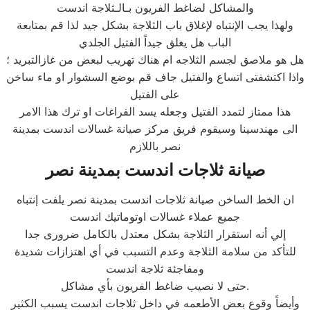
والمشاكل لضاغط الفريون بـالـثلاجة اندست
ولهذا يجب الإنتباه لإغلاق باب الثلاجة بشكل جيد لذا قم بمتابعة
الباب هل يغلق جيداً الفتيل الجلدي
هل هو ملاصق لجسم الثلاجه ام هناك تهريب لبعض من غازالتبريد ؛
واذا اكتشفتى اتساع والفتيل جاف قم بوضع السشوار او ماء ساخن
على الفتيل
هذا ممتاز لتمدد الفتيل وجعله يسد الفراغات او ترك هذا الامر
الى مهندسينا وسيقوم فريق مركز صيانة غسالات اندست بمدينة
نصر باللازم
صيانة ثلاجات اندست بمدينة نصر
ان الخط الساخن صيانة ثلاجات اندست بمدينة نصر يلفت إنتباه
جميع عملاء غسالات اوتوماتيك اندست
إلي أنه استقرار الثلاجة بشكل معتدل بالكامل ضرورى جدا
للتأكد من سلامة الثلاجة وعدم التسبب في أي اهتزازات شديدة
ومفاجئة ثلاجة اندست
حتى لا نصيب ضاغط الفريون بأي مشاكل.
وأيضاً وقوع بعض الأطعمه في داخل ثلاجات اندست يسبب الكثير