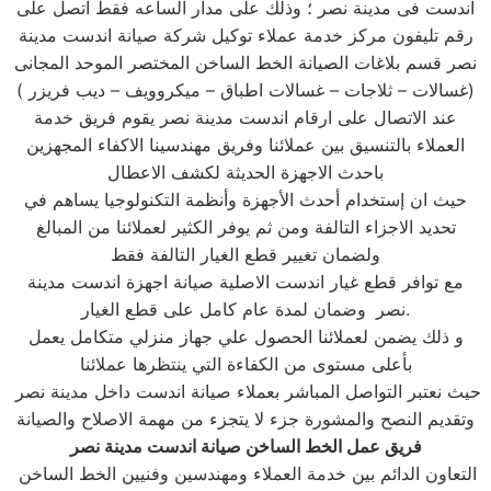
اندست فى مدينة نصر ؛ وذلك على مدار الساعه فقط اتصل على
رقم تليفون مركز خدمة عملاء توكيل شركة صيانة اندست مدينة
نصر قسم بلاغات الصيانة الخط الساخن المختصر الموحد المجانى
(غسالات – ثلاجات – غسالات اطباق – ميكروويف – ديب فريزر )
عند الاتصال على ارقام اندست مدينة نصر يقوم فريق خدمة
العملاء بالتنسيق بين عملائنا وفريق مهندسينا الاكفاء المجهزين
باحدث الاجهزة الحديثة لكشف الاعطال
حيث ان إستخدام أحدث الأجهزة وأنظمة التكنولوجيا يساهم في
تحديد الاجزاء التالفة ومن ثم يوفر الكثير لعملائنا من المبالغ
ولضمان تغيير قطع الغيار التالفة فقط
مع توافر قطع غيار اندست الاصلية صيانة اجهزة اندست مدينة
وضمان لمدة عام كامل على قطع الغيار.
نصر
و ذلك يضمن لعملائنا الحصول علي جهاز منزلي متكامل يعمل
بأعلى مستوى من الكفاءة التي ينتظرها عملائنا
حيث نعتبر التواصل المباشر بعملاء صيانة اندست داخل مدينة نصر
وتقديم النصح والمشورة جزء لا يتجزء من مهمة الاصلاح والصيانة
فريق عمل الخط الساخن صيانة اندست مدينة نصر
التعاون الدائم بين خدمة العملاء ومهندسين وفنيين الخط الساخن