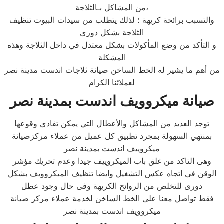
من المشاكل بـالثلاجة،
والتسبب برائحة كريهة ؛ لذلك يتطلب من سيدات البيوت تنظيف
الثلاجة بشكل دورى
و التأكد من وضع المأكولات بشكل معتدل في داخل الثلاجة وهذه
المشكلة
من أهم ما يشير له الخط الساخن صيانة ثلاجات اندست مدينة نصر
لعملائنا الكرام
صيانة ميكروويف اندست بمدينة نصر
توجد العديد من المشاكل والأعطال التي يمكن تفادي وقوعها
بمنتهي السهولة بمجرد تطبيق كل عميل من عملاء مركزصيانة
ميكروييف اندست بمدينة نصر
وهى التاكد من غلق باب الميكروييف جيدا وعدم تحريك مؤشر
الوقن فى اتجاه عكس التشغيل وايضا تنظيف الميكروويف بشكل
دورى للتخلص من الروائح الكريهة وفى حال وجود عطل
فقط تواصل معنا على الخط الساخن لخدمة عملاء مركز صيانة
ميكروويف اندست بمدينة نصر