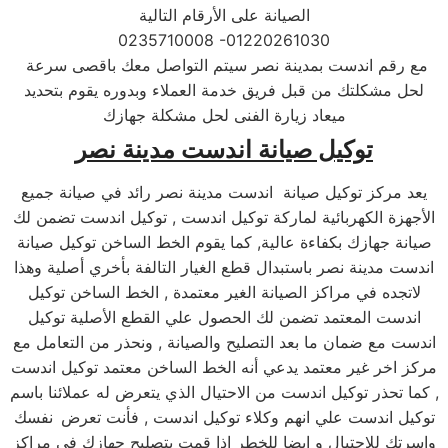
الصيانة على الأرقام التالية
0235710008 -01220261030
مع رقم اندست بمدينة نصر سيتم التواصل معك باقصى سرعة
لحل مشكلتك من قبل فريق خدمة العملاء وبدوره يقوم بتحديد
ميعاد زيارة الفنى لحل مشكلة جهازك
توكيل صيانة اندست مدينة نصر
يعد مركز توكيل صيانة اندست مدينة نصر رائد في صيانة جميع
الأجهزة الكهربائية لماركة توكيل اندست , توكيل اندست تضمن لك
صيانة جهازك بكفاءة عالية, كما يقوم الخط الساخن توكيل صيانة
اندست مدينة نصر باستبدال قطع الغيار التالفة بأخري أصلية وهذا
لاتجده في مراكز الصيانة الغير معتمدة , الخط الساخن توكيل
اندست المعتمد تضمن لك الحصول علي القطع الأصلية توكيل
اندست مع ضمان ما بعد التصليح والصيانة , ونحذر من التعامل مع
مركز اخر غير معتمد يدعي أنه الخط الساخن معتمد توكيل اندست
, كما تحذر توكيل اندست من الاحتيال الذي يتعرض له عملائنا باسم
توكيل اندست علي انهم وكلاء توكيل اندست , فأنت تعرض
نفسك
واسرتك للاحتيال و ايضا للخطر اذا قمت بتصليح جهازك في مراكز