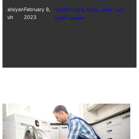
رقم اعطال
, 
Giza
, 
Gibson Giza
February 8,
alsiyan
جيبسون الجيزة
2023
uh