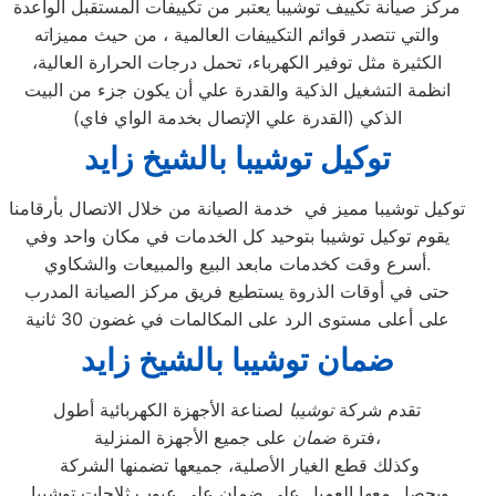
مركز صيانة تكييف توشيبا يعتبر من تكييفات المستقبل الواعدة
والتي تتصدر قوائم التكييفات العالمية ، من حيث مميزاته
الكثيرة مثل توفير الكهرباء، تحمل درجات الحرارة العالية،
انظمة التشغيل الذكية والقدرة علي أن يكون جزء من البيت
الذكي (القدرة علي الإتصال بخدمة الواي فاي)
توكيل توشيبا بالشيخ زايد
توكيل توشيبا مميز في خدمة الصيانة من خلال الاتصال بأرقامنا
يقوم توكيل توشيبا بتوحيد كل الخدمات في مكان واحد وفي
أسرع وقت كخدمات مابعد البيع والمبيعات والشكاوي.
حتى في أوقات الذروة يستطيع فريق مركز الصيانة المدرب
على أعلى مستوى الرد على المكالمات في غضون 30 ثانية
ضمان توشيبا بالشيخ زايد
تقدم شركة
توشيبا
لصناعة الأجهزة الكهربائية أطول
على جميع الأجهزة المنزلية،
فترة
ضمان
وكذلك قطع الغيار الأصلية، جميعها تضمنها الشركة
ويحصل معها العميل على ضمان علي عيوب ثلاجات توشيبا