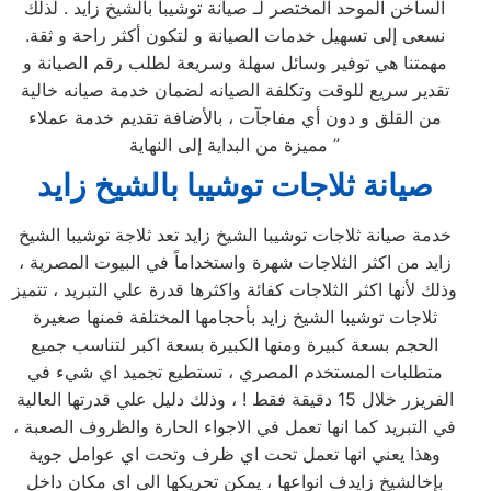
الساخن الموحد المختصر لـ صيانة توشيبا بالشيخ زايد . لذلك
نسعى إلى تسهيل خدمات الصيانة و لتكون أكثر راحة و ثقة.
مهمتنا هي توفير وسائل سهلة وسريعة لطلب رقم الصيانة و
تقدير سريع للوقت وتكلفة الصيانه لضمان خدمة صيانه خالية
من القلق و دون أي مفاجآت ، بالأضافة تقديم خدمة عملاء
مميزة من البداية إلى النهاية ”
صيانة ثلاجات توشيبا بالشيخ زايد
خدمة صيانة ثلاجات توشيبا الشيخ زايد تعد ثلاجة توشيبا الشيخ
زايد من اكثر الثلاجات شهرة واستخداماً في البيوت المصرية ،
وذلك لأنها اكثر الثلاجات كفائة واكثرها قدرة علي التبريد ، تتميز
ثلاجات توشيبا الشيخ زايد بأحجامها المختلفة فمنها صغيرة
الحجم بسعة كبيرة ومنها الكبيرة بسعة اكبر لتناسب جميع
متطلبات المستخدم المصري ، تستطيع تجميد اي شيء في
الفريزر خلال 15 دقيقة فقط ! ، وذلك دليل علي قدرتها العالية
في التبريد كما انها تعمل في الاجواء الحارة والظروف الصعبة ،
وهذا يعني انها تعمل تحت اي ظرف وتحت اي عوامل جوية
بإخالشيخ زايدف انواعها ، يمكن تحريكها الي اي مكان داخل