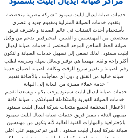
مراكز صيانة ايديال ايليت بسمنود
خدمات صيانة ايديال ايليت سمنود ” شركة مصرية متخصصة
بتقديم خدمات الصيانة المنزلية بمفهوم جديد و عصري
بأستخدام أحدث التقنيات في عالم الصيانة و باشرف فريق
متخصص من المهندسيين و الفنيين المحترفيين بدعم من وكيل
صيانة الخط الساخن الموحد المختصر لـ خدمات صيانة ايديال
ايليت سمنود . لذلك نسعى إلى تسهيل خدمات الصيانة و لتكون
أكثر راحة و ثقة. مهمتنا هي توفير وسائل سهلة وسريعة لطلب
رقم الصيانة و تقدير سريع للوقت وتكلفة الصيانه لضمان خدمة
صيانه خالية من القلق و دون أي مفاجآت ، بالأضافة تقديم
خدمة عملاء مميزة من البداية إلى النهاية ”
خدمات صيانة ايديال ايليت سمنود يرحب بكم ، ويسعدنا تقديم
خدمات الصيانة الفورية والمتكاملة لسيادتكم. ، صيانة كافة
الأعطال المختلفة لجميع منتجات شركة ايديال ايليت سمنود
بمنتهي الدقة ، يتميز فريق خدمات صيانة ايديال ايليت سمنود
بالإحترافية والمهارات الفنية العالية لأنه يتكون من مهندسين
صيانة شركة ايديال ايليت سمنود ، الذين تم تدريبهم علي اعلي
مستوي علي يد خبراء شركة ايديال ايليت سمنود لنضمن لكم