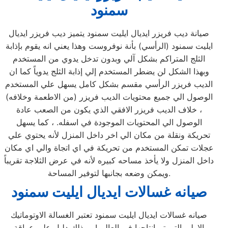
سمنود
صيانة ديب فريزر ايديال ايليت سمنود يتميز ديب فريزر ايديال
ايليت سمنود (الرأسي) بأنة نوفروست وهذا يعني انه يقوم بإذابة
الثلج المتراكم بشكل آلي وبدون تدخل يدوي من المستخدم
وبهذا الشكل لن يضطر المستخدم إلي إذابة الثلج يدوياً كما ان
الديب فريزر الرأسي مقسم بشكل كامل يسهل علي المستخدم
الوصول الي جميع محتويات الديب فريزر (من الاطعمة وخلافه)
، خلاف الديب فريزر الافقي الذي يكون من الصعب عادة
الوصول الي المحتويات الموجودة في اسفله. ، كما يسهل
تحريكة ونقلة من مكان الي اخر داخل المنزل لأنه يحتوي علي
عجلات تمكن المستخدم من تحريكة في اي اتجاة والي اي مكان
داخل المنزل ولا يأخذ مساحه كبيره لأنه في عرض الثلاجة تقريباً
ويمكن وضعه بجانبها لتوفير المساحة.
صيانه غسالات ايديال ايليت سمنود
صيانه غسالات ايديال ايليت سمنود تعتبر الغسالة الاوتوماتيك
الاولي التي تم إنتاجها في العالم ! ، وذلك دليل علي عراقة