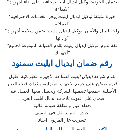
“ضمان الجودة: توكيل ايديال ايليت يحافظ على أداء أجهزتك
بكفاءة”
“خبرة مثبتة: توكيل ايديال ايليت يوفر الخدمات الاحترافية
لعملائه”
“راحة البال والأمان: توكيل ايديال ايليت يضمن سلامة أجهزتك
وأدائها”
“ثقة تدوم: توكيل ايديال ايليت يقدم الصيانة الموثوقة لجميع
أجهزتك”
رقم ضمان ايديال ايليت سمنود
تقدم شركة
ايديال ايليت
لصناعة الأجهزة الكهربائية أطول
فترة
ضمان
على جميع الأجهزة المنزلية، وكذلك قطع الغيار
الأصلية، جميعها تضمنها الشركة ويحصل معها العميل على
ضمان علي عيوب ثلاجات ايديال ايليت العربي
قطع غيار و تكلفة صيانة عالية.
جودة االتبريد تقل في الصيف.
تسريب غاز الفريون أحيانا.