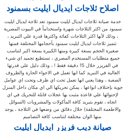
اصلاح ثلاجات ايديال ايليت بسمنود
خدمة صيانة ثلاجات ايديال ايليت سمنود تعد ثلاجة ايديال ايليت
سمنود من اكثر الثلاجات شهرة واستخداماً في البيوت المصرية
، وذلك لأنها اكثر الثلاجات كفائة واكثرها قدرة علي التبريد ،
تتميز ثلاجات ايديال ايليت سمنود بأحجامها المختلفة فمنها
صغيرة الحجم بسعة كبيرة ومنها الكبيرة بسعة اكبر لتناسب
جميع متطلبات المستخدم المصري ، تستطيع تجميد اي شيء
في الفريزر خلال 15 دقيقة فقط ! ، وذلك دليل علي قدرتها
العالية في التبريد كما انها تعمل في الاجواء الحارة والظروف
الصعبة ، وهذا يعني انها تعمل تحت اي ظرف وتحت اي عوامل
جوية بإختلاف انواعها ، يمكن تحريكها الي اي مكان داخل المنزل
لإحتوائها علي قاعدة مثبت بها عجلات قابلة للتحريك في اي
اتجاه ، تقوم بتبريد كافة المأكولات والمشروبات (السوائل
والاطعمة المختلفة) خلال دقائق من وضعها في الثلاجة ، يوجد
منها الوان مختلفة لتناسب كافة التصاميم.
صيانة ديب فريزر ايديال ايليت