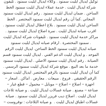
توكيل ايديال ايليت سمنود . وكلاء ايديال ايليت سمنود . تليفون
شركة ايديال ايليت . خدمة عملاء ايديال ايليت سمنود الخط
الساخن . ضمان ايديال ايليت سمنود . رقم ايديال ايليت سمنود
المجاني .كما أن رقم ايديال ايليت سمنود المختصر . الخط
الساخن ايديال ايليت سمنود . بلاغ اعطال ايديال ايليت سمنود .
اقرب صيانة ايديال ايليت . نمرة اصلاح ايديال ايليت سمنود .
مراكز خدمة ايديال ايليت سمنود . تليفونات شركة ايديال ايليت
سمنود المختصرة . ارقام صيانه ايديال ايليت سمنود .
صيانه ايديال ايليت سمنود الخط الساخن. ايديال ايليت الرقم
الموحد . و ايديال ايليت الدعم الفني . ايديال ايليت سمنود قسم
الصيانة . رقم ايديال ايليت سمنود الاصلي . ايديال ايليت سمنود
خدمة ما بعد البيع . موقع شركة ايديال ايليت سمنود الرسمي .
كما أن ايديال ايليت سمنود بالرقم المختصر. ايديال ايليت سمنود
الرقم الحقيقي . فروع . مبيعات . معارض . اماكن . اسعار –
اجهزة – اصلاح – اصلاح – موبايل – محمول – قطع غيار –
صناعة – مصنع . صيانة غسالات ايديال ايليت . و صيانة ثلاجات
ايديال ايليت . اصلاح ديب فريزر ايديال ايليت سمنود . صيانة
غسالات اطباق ايديال ايليت . و صيانة الثلاجات : نوفروست –