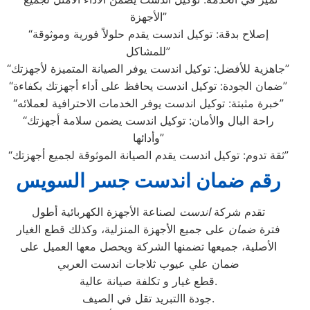
الأجهزة”
“إصلاح بدقة: توكيل اندست يقدم حلولاً فورية وموثوقة
للمشاكل”
“جاهزية للأفضل: توكيل اندست يوفر الصيانة المتميزة لأجهزتك”
“ضمان الجودة: توكيل اندست يحافظ على أداء أجهزتك بكفاءة”
“خبرة مثبتة: توكيل اندست يوفر الخدمات الاحترافية لعملائه”
“راحة البال والأمان: توكيل اندست يضمن سلامة أجهزتك
وأدائها”
“ثقة تدوم: توكيل اندست يقدم الصيانة الموثوقة لجميع أجهزتك”
رقم ضمان اندست جسر السويس
تقدم شركة
اندست
لصناعة الأجهزة الكهربائية أطول
فترة
ضمان
على جميع الأجهزة المنزلية، وكذلك قطع الغيار
الأصلية، جميعها تضمنها الشركة ويحصل معها العميل على
ضمان علي عيوب ثلاجات اندست العربي
قطع غيار و تكلفة صيانة عالية.
جودة االتبريد تقل في الصيف.