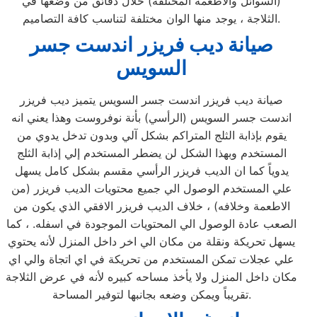
(السوائل والاطعمة المختلفة) خلال دقائق من وضعها في
الثلاجة ، يوجد منها الوان مختلفة لتناسب كافة التصاميم.
صيانة ديب فريزر اندست جسر
السويس
صيانة ديب فريزر اندست جسر السويس يتميز ديب فريزر
اندست جسر السويس (الرأسي) بأنة نوفروست وهذا يعني انه
يقوم بإذابة الثلج المتراكم بشكل آلي وبدون تدخل يدوي من
المستخدم وبهذا الشكل لن يضطر المستخدم إلي إذابة الثلج
يدوياً كما ان الديب فريزر الرأسي مقسم بشكل كامل يسهل
علي المستخدم الوصول الي جميع محتويات الديب فريزر (من
الاطعمة وخلافه) ، خلاف الديب فريزر الافقي الذي يكون من
الصعب عادة الوصول الي المحتويات الموجودة في اسفله. ، كما
يسهل تحريكة ونقلة من مكان الي اخر داخل المنزل لأنه يحتوي
علي عجلات تمكن المستخدم من تحريكة في اي اتجاة والي اي
مكان داخل المنزل ولا يأخذ مساحه كبيره لأنه في عرض الثلاجة
تقريباً ويمكن وضعه بجانبها لتوفير المساحة.