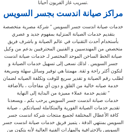
تسريب غاز الفريون أحيانا.
مراكز صيانة اندست بجسر السويس
خدمات صيانة اندست جسر السويس ” شركة مصرية متخصصة
بتقديم خدمات الصيانة المنزلية بمفهوم جديد و عصري
بأستخدام أحدث التقنيات في عالم الصيانة و باشرف فريق
متخصص من المهندسيين و الفنيين المحترفيين بدعم من وكيل
صيانة الخط الساخن الموحد المختصر لـ خدمات صيانة اندست
جسر السويس . لذلك نسعى إلى تسهيل خدمات الصيانة و
لتكون أكثر راحة و ثقة. مهمتنا هي توفير وسائل سهلة وسريعة
لطلب رقم الصيانة و تقدير سريع للوقت وتكلفة الصيانه لضمان
خدمة صيانه خالية من القلق و دون أي مفاجآت ، بالأضافة
تقديم خدمة عملاء مميزة من البداية إلى النهاية ”
خدمات صيانة اندست جسر السويس يرحب بكم ، ويسعدنا
تقديم خدمات الصيانة الفورية والمتكاملة لسيادتكم. ، صيانة
كافة الأعطال المختلفة لجميع منتجات شركة اندست جسر
السويس بمنتهي الدقة ، يتميز فريق خدمات صيانة اندست جسر
السويس بالإحترافية والمهارات الفنية العالية لأنه يتكون من