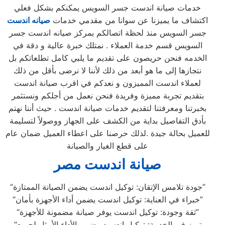
خدمات صيانة اندست جسر السويس يمكنكم بشكل فعلي
اكتشاف ما يميزنا عن سوانا من مقدمي خدمات
صيانه اندست
جسر السويس منذ لحظة اتصالكم بمركز صيانه اندست جسر
السويس قسم خدمة العملاء . نمتلك خبرة عالية و دقة في
الخدمه فنحن حريصون على تقديم ما يلبي كامل تطلعاتكم بل
نتجازها إلى ما هو أبعد من ذلك لأننا لا نرضى بأقل من ذلك
لعملاء اندست المميزون و نعدكم في اقرب صيانة اندست
بتقديم تجربة مميزة وفريدة فنحن نعمل من أجلكم ونستثمر
بخبرتنا ومعرفتنا لتقديم خدمات صيانة اندست . حيث أننا نهتم
بأدق التفاصيل بداية من الكشف على الجهاز ووصولاً لتسليمة
للعميل بحالة جيدة .لذلك حرصنا على اعطاء العميل ضمان عام
على قطع الغيار والصيانة
صيانة اندست مصر
“جودة تلامس الإتقان: توكيل اندست يضمن الصيانة الممتازة”
“خبراء في العناية: توكيل اندست يضمن أداء الأجهزة بأمان”
“ثقة وجودة: توكيل اندست يوفر صيانة مضمونة للأجهزة”
“تميز في الخدمة: توكيل اندست يضمن الأداء الأمثل لجميع