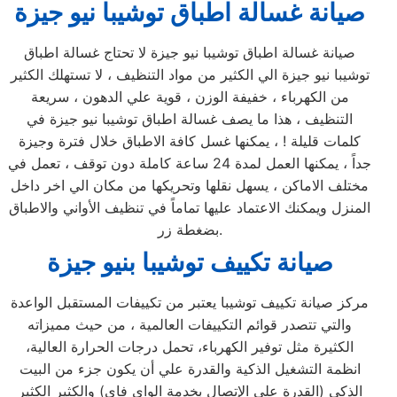
صيانة غسالة اطباق توشيبا نيو جيزة
صيانة غسالة اطباق توشيبا نيو جيزة لا تحتاج غسالة اطباق
توشيبا نيو جيزة الي الكثير من مواد التنظيف ، لا تستهلك الكثير
من الكهرباء ، خفيفة الوزن ، قوية علي الدهون ، سريعة
التنظيف ، هذا ما يصف غسالة اطباق توشيبا نيو جيزة في
كلمات قليلة ! ، يمكنها غسل كافة الاطباق خلال فترة وجيزة
جداً ، يمكنها العمل لمدة 24 ساعة كاملة دون توقف ، تعمل في
مختلف الاماكن ، يسهل نقلها وتحريكها من مكان الي اخر داخل
المنزل ويمكنك الاعتماد عليها تماماً في تنظيف الأواني والاطباق
بضغطة زر.
صيانة تكييف توشيبا بنيو جيزة
مركز صيانة تكييف توشيبا يعتبر من تكييفات المستقبل الواعدة
والتي تتصدر قوائم التكييفات العالمية ، من حيث مميزاته
الكثيرة مثل توفير الكهرباء، تحمل درجات الحرارة العالية،
انظمة التشغيل الذكية والقدرة علي أن يكون جزء من البيت
الذكي (القدرة علي الإتصال بخدمة الواي فاي) والكثير الكثير