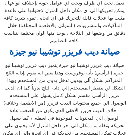
تعمل تحت اي ظرف وتحت اي عوامل جوية بإختلاف انواعها ،
يمكن تحريكها الي اي مكان داخل المنزل لإحتوائها علي قاعدة
مثبت بها عجلات قابلة للتحريك في اي اتجاه ، تقوم بتبريد كافة
المأكولات والمشروبات (السوائل والاطعمة المختلفة) خلال
دقائق من وضعها في الثلاجة ، يوجد منها الوان مختلفة لتناسب
كافة التصاميم.
صيانة ديب فريزر توشيبا نيو جيزة
صيانة ديب فريزر توشيبا نيو جيزة يتميز ديب فريزر توشيبا نيو
جيزة (الرأسي) بأنة نوفروست وهذا يعني انه يقوم بإذابة الثلج
المتراكم بشكل آلي وبدون تدخل يدوي من المستخدم وبهذا
الشكل لن يضطر المستخدم إلي إذابة الثلج يدوياً كما ان الديب
فريزر الرأسي مقسم بشكل كامل يسهل علي المستخدم
الوصول الي جميع محتويات الديب فريزر (من الاطعمة وخلافه)
، خلاف الديب فريزر الافقي الذي يكون من الصعب عادة
الوصول الي المحتويات الموجودة في اسفله. ، كما يسهل
تحريكة ونقلة من مكان الي اخر داخل المنزل لأنه يحتوي علي
عجلات تمكن المستخدم من تحريكة في اي اتجاة والي اي مكان