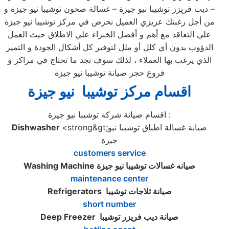
– ديب فريزر توشيبا نيو جيزة – غسالة صحون توشيبا نيو جيزة و
من أجل رغبتك عزيزي العميل نحرص في مركز توشيبا نيو جيزة
علي التعاقد مع أهم و أفضل الخبراء علي الاطلاق حيث العمل
الدؤوب بدون أي كلل أو ملل لتوفير كل أشكال الجودة و التميز
الذي يرغب بها العملاء ، لذلك سوف تجد ما تحتاج في مراكز و
فروع حجز صيانة توشيبا نيو جيزة
اقسام مركز توشيبا نيو جيزة
اقسام صيانة شركة توشيبا نيو جيزة :
<strong&gt;صيانة غسالة اطباق توشيبا نيو
Dishwasher
جيزة
customers service
صيانه غسالات توشيبا نيو جيزة
Washing Machine
maintenance center
صيانة ثلاجات توشيبا
Refrigerators
short number
صيانة ديب فريزر توشيبا
Deep Freezer