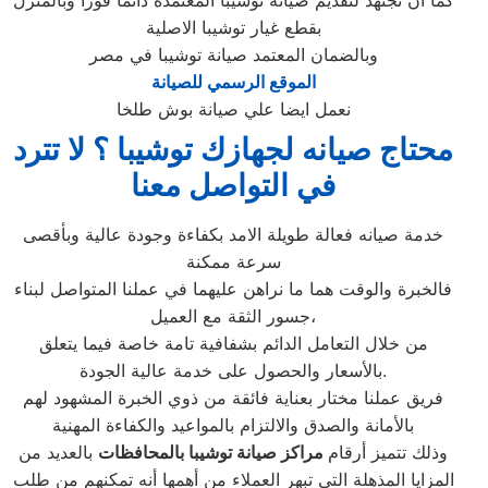
كما أن نجنهد لتقديم صيانة توشيبا المعتمدة دائما فورا وبالمنزل
بقطع غيار توشيبا الاصلية
وبالضمان المعتمد صيانة توشيبا في مصر
الموقع الرسمي للصيانة
نعمل ايضا علي صيانة بوش طلخا
محتاج صيانه لجهازك توشيبا ؟ لا تترد
في التواصل معنا
خدمة صيانه فعالة طويلة الامد بكفاءة وجودة عالية وبأقصى
سرعة ممكنة
فالخبرة والوقت هما ما نراهن عليهما في عملنا المتواصل لبناء
جسور الثقة مع العميل،
من خلال التعامل الدائم بشفافية تامة خاصة فيما يتعلق
بالأسعار والحصول على خدمة عالية الجودة.
فريق عملنا مختار بعناية فائقة من ذوي الخبرة المشهود لهم
بالأمانة والصدق والالتزام بالمواعيد والكفاءة المهنية
وذلك تتميز أرقام
مراكز صيانة توشيبا بالمحافظات
بالعديد من
المزايا المذهلة التي تبهر العملاء من أهمها أنه تمكنهم من طلب