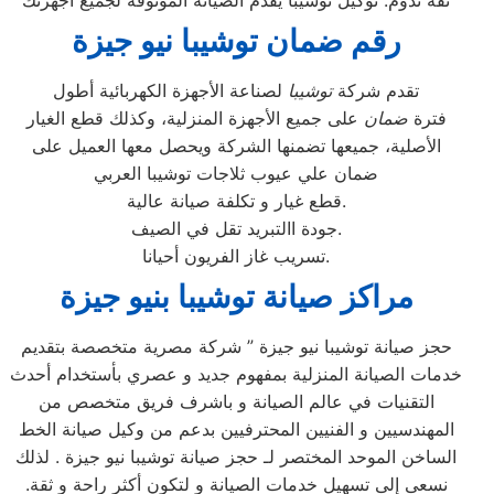
“ثقة تدوم: توكيل توشيبا يقدم الصيانة الموثوقة لجميع أجهزتك”
رقم ضمان توشيبا نيو جيزة
تقدم شركة
توشيبا
لصناعة الأجهزة الكهربائية أطول
فترة
ضمان
على جميع الأجهزة المنزلية، وكذلك قطع الغيار
الأصلية، جميعها تضمنها الشركة ويحصل معها العميل على
ضمان علي عيوب ثلاجات توشيبا العربي
قطع غيار و تكلفة صيانة عالية.
جودة االتبريد تقل في الصيف.
تسريب غاز الفريون أحيانا.
مراكز صيانة توشيبا بنيو جيزة
حجز صيانة توشيبا نيو جيزة ” شركة مصرية متخصصة بتقديم
خدمات الصيانة المنزلية بمفهوم جديد و عصري بأستخدام أحدث
التقنيات في عالم الصيانة و باشرف فريق متخصص من
المهندسيين و الفنيين المحترفيين بدعم من وكيل صيانة الخط
الساخن الموحد المختصر لـ حجز صيانة توشيبا نيو جيزة . لذلك
نسعى إلى تسهيل خدمات الصيانة و لتكون أكثر راحة و ثقة.