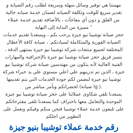
مهمتنا هي توفير وسائل سهلة وسريعة لطلب رقم الصيانة و
تقدير سريع للوقت وتكلفة الصيانه لضمان خدمة صيانه خالية
من القلق و دون أي مفاجآت ، بالأضافة تقديم خدمة عملاء
مميزة من البداية إلى النهاية ”
حجز صيانة توشيبا نيو جيزة يرحب بكم ، ويسعدنا تقديم خدمات
الصيانة الفورية والمتكاملة لسيادتكم. ، صيانة كافة الأعطال
المختلفة لجميع منتجات شركة توشيبا نيو جيزة بمنتهي الدقة ،
يتميز فريق حجز صيانة توشيبا نيو جيزة بالإحترافية والمهارات
الفنية العالية لأنه يتكون من مهندسين صيانة شركة توشيبا نيو
جيزة ، الذين تم تدريبهم علي اعلي مستوي علي يد خبراء شركة
توشيبا نيو جيزة لنضمن لكم جودة الخدمات التي يتم تقديمها
لحضراتكم وبأمر مباشر من (صيانة lg ).
يسعدنا تلقي شكاوى عملائنا على حجز صيانة توشيبا نيو جيزة
الموحدة والتعامل معها باحتراف كما يسعدنا تلقى مقترحاتكم
على تليفون خدمة عملاء توشيبا فنحن منكم وفيكم ونعمل على
التطوير من اجلكم
رقم خدمة عملاء توشيبا بنيو جيزة