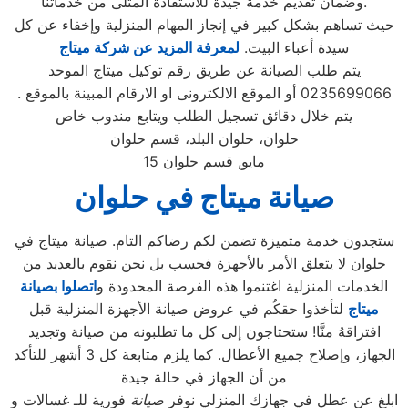
وضمان تقديم خدمة جيدة للاستفادة المثلى من خدماتنا.
حيث تساهم بشكل كبير في إنجاز المهام المنزلية وإخفاء عن كل
سيدة أعباء البيت.
لمعرفة المزيد عن شركة ميتاج
يتم طلب الصيانة عن طريق رقم توكيل ميتاج الموحد
0235699066 أو الموقع الالكترونى او الارقام المبينة بالموقع .
يتم خلال دقائق تسجيل الطلب ويتابع مندوب خاص
حلوان، حلوان البلد، قسم حلوان
مايو, قسم حلوان
15
صيانة ميتاج
في حلوان
ستجدون خدمة متميزة تضمن لكم رضاكم التام. صيانة ميتاج في
حلوان لا يتعلق الأمر بالأجهزة فحسب بل نحن نقوم بالعديد من
الخدمات المنزلية اغتنموا هذه الفرصة المحدودة و
اتصلوا بصيانة
ميتاج
لتأخذوا حقكُم في عروض صيانة الأجهزة المنزلية قبل
افتراقهُ منَّا! ستحتاجون إلى كل ما تطلبونه من صيانة وتجديد
الجهاز، وإصلاح جميع الأعطال. كما يلزم متابعة كل 3 أشهر للتأكد
من أن الجهاز في حالة جيدة
ابلغ عن عطل في جهازك المنزلي نوفر
صيانة
فورية للـ غسالات و