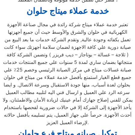
خدمة عملاء ميتاج
حلوان
تعتبر خدمة عملاء ميتاج شركة رائدة في مجال صناعة الأجهزة
الكهربائية في حلوان والشرق والأوسط حيث أن جميع أجهزتها
تعمل بكفائه وجودة عالية, وتقدم الشركة خدمات ما بعد البيع من
صيانة دورية علي كافة الاجهزة لضمان سلامة أجهزتك سواء كانت
( ثلاجة – غسالة – بوتاجاز – ديب فريزر ) وتضمن الشركة كافة
منتجاتها بضمان ساري لمدة 5 سنوات علي جميع المنتجات خدمات
صيانة غسالات ميتاج في مركز الصيانة الرئيسي وخصم 25٪ علي
جميع قطع الغيار استمتع بأفضل خدمة عملاء من ميتاج في حلوان
بحلوان لعدة أسباب، منها جودة الاستقبال وسرعة الاتصال. و ايضا
سرعه الرد علي العميل و ارسال فني اليه لتلبيه مطالب العميل
يمكن للفني إصلاح جهازك أمام عينيك لزيادة الأمان والاطمئنان، ولا
يأخذ الأجهزة إلى الشركة إلا في حالات ضرورية لفحصها باستخدام
أحدث الأجهزة. حرصاً على جهاز العميل، يتم تسليمه بأفضل حالاته
لإرضاء العميل العزيز.
توكيل صيانه ميتاج
فرع حلوان