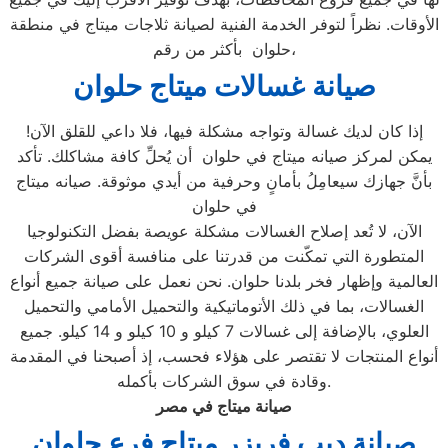
الأوقات. نظراً لتوفر الخدمة الفنية لصيانة ثلاجات ميتاج في منطقة
حلوان بأكثر من رقم،
صيانة غسالات ميتاج
حلوان
إذا كان لديك غسالة وتواجه مشكلة فيها، فلا داعي للقلق الآن!
يمكن لمركز صيانه ميتاج في حلوان أن يُحلِّ كافة مشاكلك. تأكد
بأنَّ جهازك سيعامِلُ بأمانٍ وحرفية من أيدي موثوقة. صيانه ميتاج
في حلوان
الآن، لا تُعد إصلاح الغسالات مشكلة عويصة بفضل التكنولوجيا
المتطورة التي تمكّنت من قدرتنا على منافسة أقوى الشركات
العالمية وإظهار فخر بلدنا حلوان. نحن نعمل على صيانة جميع أنواع
الغسالات، بما في ذلك الأتوماتيكية والتحميل الأمامي والتحميل
العلوي، بالإضافة إلى غسالات 7 كيلو و 10 كيلو و 14 كيلو. جميع
أنواع المنتجات لا تقتصر على هؤلاء فحسب، إذ أصبحنا في المقدمة
وقادة في سوق الشركات بأكمله.
صيانة ميتاج في مصر
صيانة ديب فريزر ميتاج فرع
حلوان