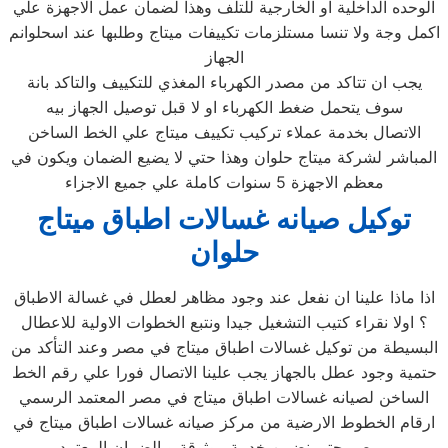
الوحده الداخلية او الخارجية للتلف وهذا لضمان عمل الاجهزة علي
اكمل وجة ولا تنسا مستلزمات تكييفات ميتاج وطلبها عند اسحلوانم
الجهاز
يجب ان تتاكد من مصدر الكهرباء المغذي للتكييف والتاكد بانة
سوف يتحمل ضغط الكهرباء او لا قبل توصيل الجهاز بيه
الاتصال بخدمة عملاء تركيب تكييف ميتاج علي الخط الساخن
المباشر لشركة ميتاج حلوان وهذا حتي لا يضيع الضمان ويكون في
معظم الاجهزة 5 سنوات كاملة علي جميع الاجزاء
توكيل صيانه غسالات اطباق ميتاج
حلوان
اذا ماذا علينا ان نفعل عند وجود مظاهر لعطل في غسالة الاطباق
؟ اولا نقراء كتيب التشغيل جيدا ونتبع الخطوات الاولية للاعطال
البسيطة من توكيل غسالات اطباق ميتاج في مصر وعند التأكد من
حتمية وجود عطل بالجهاز يجب علينا الاتصال فورا علي رقم الخط
الساخن لصيانه غسالات اطباق ميتاج في مصر المعتمد الرسمي
ارقام الخطوط الارضية من مركز صيانه غسالات اطباق ميتاج في
مصر حتي نضمن خدمة موثوقة وبالضمان المعتمد ،