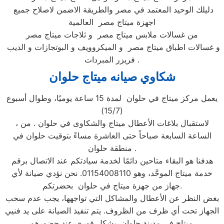
دليلك الوحيد المعتمد في مصر والطريقة الاضمن لاصلاح جميع
اجهزة ميتاج مصر العالمية
من غسالات ملابس ميتاج مصر و ثلاجات ميتاج مصر
و غسالات اطباق ميتاج مصر و الميكروويف و البوتجازات و الديب
فريزر المبردات .
شكاوي صيانه ميتاج
حلوان
يعمل مركز ميتاج في حلوان لمدة 15 ساعة يوميًا، وطوال أسبوع
(15/7)
، لاستقبال بلاغات الأعطال ميتاج والشكاوى في حلوان . من
الساعة السابعة صباحاً حتى العاشرة مساءً بتوقيت حلوان في
منطقة حلوان .
هدفنا هو البقاء متاحين دائمًا لخدمة سيادتكم عند الاتصال برقم
خدمة ميتاج الموحَّد، وهو 01154008110. نحن نؤدي صيانة لأي
جهاز من جهزة ميتاج في حلوان بحضرتكم.
بغض النظر عن الأعطال والمشاكل التي تواجهها، يجب عدم سحب
الجهاز تحت أي ظرف من الظروف. يتم تنفيذ الصيانة على يد فنيي
ميتاج في مدينة حلوان بشكلٍ فوري عند حضورهم.