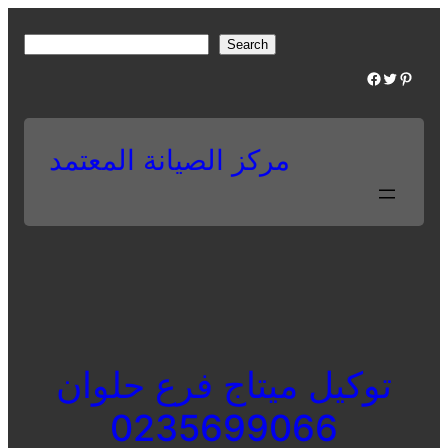
Skip
to
S
Search
content
e
Facebook
Twitter
Pinterest
a
r
c
مركز الصيانة المعتمد
h
توكيل ميتاج فرع حلوان
0235699066