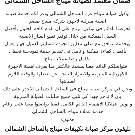
ضمان معتمد لصيانة
ميتاج
الساحل الشمالى
توكيل صيانة ميتاج فرع الساحل الشمالى يوفر لكم خدمة صيانة
اصلية منزلية لأجهزة شركة ميتاج بمصر
لحرصنا الدائم في توكيل ميتاج على ان نقدم كافة الحلول بأفضل
السبل الممكنة من خلال توفير قطع الغيار الاصلية
وبخدمة تتوافق مع اعلي معايير الجودة لتسليم العميل جهاز يعمل
بأقصي كفاءة ممكنة و نأمل في تقديم خدمة نموذجية تحظى
بكامل رضا عملاء ميتاج
فتواصلكم الدائم معنا يسعدنا فالكثير منا يعرف اهمية الاجهزة
الكهربائية المنزلية والاضرار الناتجة عن تعطلها والوقت اللازم
لصيانتها
ونحن في مركز صيانة ميتاج في الساحل الشمالى الاجدر على ذلك
بأن لا ندخر جهدا كي نلبي جميع طلبات الصيانة المنزلية
و نولي عملائنا الاهتمام الدائم الكامل فقط تواصلوا معنا على ارقام
خدمة عملاء ميتاج بالساحل الشمالى
مجهزة
تليفون مركز صيانة تكييفات
ميتاج
ب
الساحل الشمالى