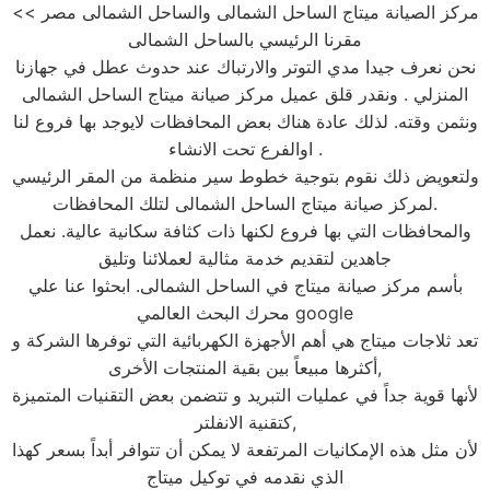
مركز الصيانة ميتاج الساحل الشمالى والساحل الشمالى مصر >>
مقرنا الرئيسي بالساحل الشمالى
نحن نعرف جيدا مدي التوتر والارتباك عند حدوث عطل في جهازنا
المنزلي . ونقدر قلق عميل مركز صيانة ميتاج الساحل الشمالى
ونثمن وقته. لذلك عادة هناك بعض المحافظات لايوجد بها فروع لنا
اوالفرع تحت الانشاء .
ولتعويض ذلك نقوم بتوجية خطوط سير منظمة من المقر الرئيسي
لمركز صيانة ميتاج الساحل الشمالى لتلك المحافظات.
والمحافظات التي بها فروع لكنها ذات كثافة سكانية عالية. نعمل
جاهدين لتقديم خدمة مثالية لعملائنا وتليق
بأسم مركز صيانة ميتاج في الساحل الشمالى. ابحثوا عنا علي
محرك البحث العالمي google
تعد ثلاجات ميتاج هي أهم الأجهزة الكهربائية التي توفرها الشركة و
أكثرها مبيعاً بين بقية المنتجات الأخرى,
لأنها قوية جداً في عمليات التبريد و تتضمن بعض التقنيات المتميزة
كتقنية الانفلتر,
لأن مثل هذه الإمكانيات المرتفعة لا يمكن أن تتوافر أبداً بسعر كهذا
الذي نقدمه في توكيل ميتاج