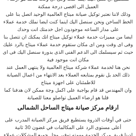
العميل الى اقصى درجة ممكنة
وذلك لاننا نعتبر توكيل صيانة ميتاج العالمية الوحيد اتصل بنا على
الخط الساخن ونحن سنصل اليك اينما كنت ايضا نملك خدمة عملاء
على مدار الساعه موجودون اجل خدمتك انت وحدك
ايضا من مميزات خدمة عملاء توكيل ميتاج انك يمكنك ان تتصل بنا
وفى اى وقت ومن اى مكان ستقوم خدمة عملاء ميتاج بالرد عليك
حيث ثم سيسلمك الى الدعم الفنى الذى بدورة سنصل اليك فى اى
مكان انت موجود فية
نحن هنا لخدمة عملاء شركة ميتاج العالمية ولا ينتهى العمل عند
ذلك الحد بل نقوم بمتابعه العملاء بعد الانتهاء من اعمال الصيانة
للاطمئنان على اجهزة ميتاج
وان المهندس قد قام بواجبة على اكمل وجة ممكن لان هدفنا كما
قلنا هو ارضاء العميل تواصلو معنا للصيانة
ارقام مركز صيانة
ميتاج
الساحل الشمالى
حتى في أوقات الذروة يستطيع فريق مركز الصيانة المدرب على
أعلى مستوى الرد على المكالمات في غضون 30 ثانية
لدينا فريق مركز الخدمة مهمته توفير وحل جميع المشكلات عملاء