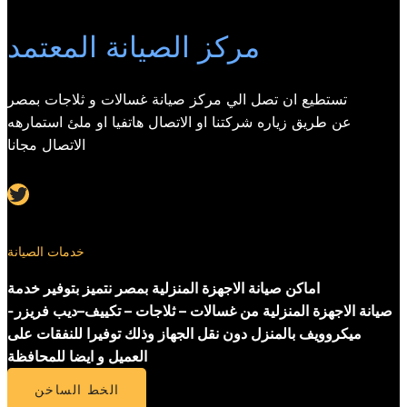
مركز الصيانة المعتمد
تستطيع ان تصل الي مركز صيانة غسالات و ثلاجات بمصر
عن طريق زياره شركتنا او الاتصال هاتفيا او ملئ استمارهه
الاتصال مجانا
Twitter
خدمات الصيانة
اماكن صيانة الاجهزة المنزلية بمصر نتميز بتوفير خدمة
صيانة الاجهزة المنزلية من غسالات – ثلاجات – تكييف–ديب فريزر-
ميكروويف بالمنزل دون نقل الجهاز وذلك توفيرا للنفقات على
العميل و ايضا للمحافظة
الخط الساخن