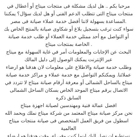
مرحبا بكم .. هل لديك مشكلة فى منتجات ميتاج أو أعطال في
منتجات ميتاج التى تتطلب الدعم الفنى أو هل لديك سؤال؟ يمكننا
المساعدة بسهولة لاننا أفضل خدمة عملاء صيانة فى مصر.
سواء كنت ترغب بتسجيل بلاغ أو شكاوى صيانة بالمنتج الخاص بك
أو التواصل مع أحد ممثلي خدمة العملاء أو طلب خدمة صيانة
الخاصة بمنتجات ميتاج .
البحث عن الإجابات والمعلومات أمر في غاية السهولة مع ميتاج
عبر الإنترنت يمكنك الوصول إلى دليل المالك
وطلب خدمة صيانة والاطلاع على معلومات لان هدفنا هو ارضاء
عملائنا. ويمكنكم التواصل مع خدمة عملاء و مراكز خدمة صيانة
ميتاج بالساحل الشمالى أو معرفة أرقام صيانة ميتاج لا تتردد في
الاتصال برقم ميتاج الموحد الخاص بسكان الساحل الشمالى
السابق ذكره
افضل عمالة فنية ومهندسين لصيانة اجهزة ميتاج
نحن مركز صيانة ميتاج المعتمد من شركة ميتاج نملك وبحمد الله
اسطول من فريق العمل المتخصص فى صيانة منتجات ميتاج
العالمية
نستطيع ان نصل اليك اينما كنت وفى اى وقت هدفنا هو ارضاء