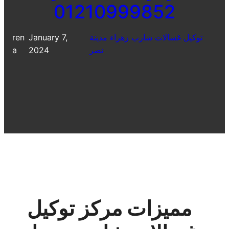
01210999852
توكيل غسالات شارب زهراء مدينة
January 7,
ren
نصر
2024
a
مميزات مركز توكيل