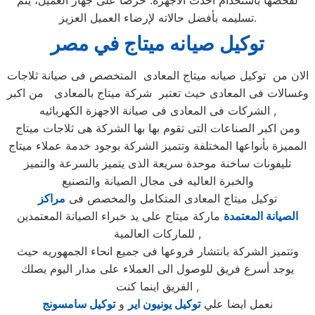
لفحصها باستخدام أحدث الأجهزة. حرصاً على جهاز العميل، يتم
تسليمه بأفضل حالاته لإرضاء العميل العزيز.
توكيل صيانه ميتاج
في مصر
الان من توكيل صيانه ميتاج المعادى المتخصص فى صيانة ثلاجات
وغسالات فى المعادى حيث تعتبر شركة ميتاج بالمعادى من اكبر
الشركات فى المعادى فى صيانة الاجهزة الكهربائيه ,
ومن اكبر الصناعات التى تقوم بها بها الشركة هى ثلاجات ميتاج
المميزة بأنواعها المختلفة وتتميز الشركة بوجود خدمة عملاء ميتاج
تليفونات ساخنة موحدة سريعة الذى يتميز بالسرعة والتميز
والخبرة العاليه فى مجال الصيانة والتصنيع
توكيل ميتاج المعادى المتكامل والمخصص فى
مراكز
الصيانة المعتمدة
ماركة ميتاج على يد خبراء الصيانة المعتمدين
للماركات العالمية ,
وتتميز الشركة بانتشار فروعها فى جميع انحاء الجمهوريه حيث
يوجد أسرع فريق للوصول الى العملاء على مدار اليوم يصلك
الفريق اينما كنت ,
نعمل ايضا علي
توكيل يونيون اير
و
توكيل سامسونج