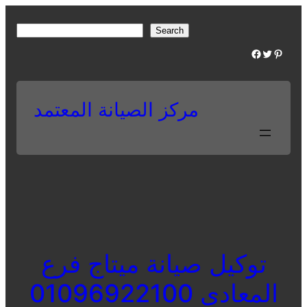
Skip
to
S
Search
content
e
Facebook
Twitter
Pinterest
a
r
c
مركز الصيانة المعتمد
h
توكيل صيانة ميتاج فرع
المعادى 01096922100