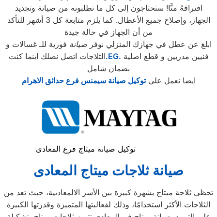
افتراقهُ منَّا! ستحتاجون إلى كل ما تطلبونه من صيانة وتجديد
الجهاز، وإصلاح جميع الأعطال. كما يلزم متابعة كل 3 أشهر للتأكد
من أن الجهاز في حالة جيدة
ابلغ عن عطل في جهازك المنزلي نوفر
صيانة
فورية للـ غسالات و
فنيين مدربين و قطع اصلية
.EG.
الثلاجات اتصل نصلك اينما كنت
بضمان شامل
ايضا نعمل علي
توكيل صيانة سيمنس فرع حدائق الاهرام
توكيل صيانة ميتاج فرع المعادى
صيانة ثلاجات ميتاج
المعادى
تحظى ثلاجة ميتاج بشهرة كبيرة بين الأسر الالمعادىية، حيث تعد من
الثلاجات الأكثر استخدامًا، وذلك لفعاليتها المتميزة وقدرتها الكبيرة
على التبريد. صيانة ميتاج في المعادى تتميز ثلاجات ميتاج بتشكيلة