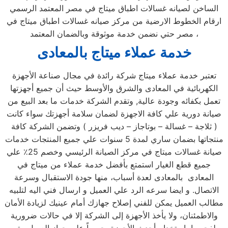
الساخن لصيانه غسالات اطباق ميتاج في مصر المعتمد الرسمي
ارقام الخطوط الارضية من مركز صيانه غسالات اطباق ميتاج في
مصر حتي نضمن خدمة موثوقة وبالضمان المعتمد ،
خدمة عملاء ميتاج
بالمعادى
تعتبر خدمة عملاء ميتاج شركة رائدة في مجال صناعة الأجهزة
الكهربائية في المعادى والشرق والأوسط حيث أن جميع أجهزتها
تعمل بكفائه وجودة عالية, وتقدم الشركة خدمات ما بعد البيع من
صيانة دورية علي كافة الاجهزة لضمان سلامة أجهزتك سواء كانت
( ثلاجة – غسالة – بوتاجاز – ديب فريزر ) وتضمن الشركة كافة
منتجاتها بضمان ساري لمدة 5 سنوات علي جميع المنتجات خدمات
صيانة غسالات ميتاج في مركز الصيانة الرئيسي وخصم 25٪ علي
جميع قطع الغيار استمتع بأفضل خدمة عملاء من ميتاج في
المعادى بالمعادى لعدة أسباب، منها جودة الاستقبال وسرعة
الاتصال. و ايضا سرعه الرد علي العميل و ارسال فني اليه لتلبيه
مطالب العميل يمكن للفني إصلاح جهازك أمام عينيك لزيادة الأمان
والاطمئنان، ولا يأخذ الأجهزة إلى الشركة إلا في حالات ضرورية