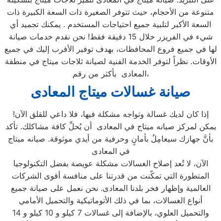
متنوعة من الأحجام، حيث تتوفر الصغيرة ذات السعة الكبيرة ذات
السعة الأكبر لتلبية جميع احتياجات المستخدم . يمكنك تجميد أي
شيء في الفريزر خلال 15 دقيقة فقط! نحن نقدم خدمات صيانة
لها في جميع فروع المحافظات، بهدف توفير الأقرب إليك في جميع
الأوقات. نظراً لتوفر الخدمة الفنية لصيانة ثلاجات ميتاج في منطقة
المعادى بأكثر من رقم،
صيانة غسالات ميتاج
المعادى
إذا كان لديك غسالة وتواجه مشكلة فيها، فلا داعي للقلق الآن!
يمكن لمركز صيانه ميتاج في المعادى أن يُحلِّ كافة مشاكلك. تأكد
بأنَّ جهازك سيعامِلُ بأمانٍ وحرفية من أيدي موثوقة. صيانه ميتاج
في المعادى
الآن، لا تُعد إصلاح الغسالات مشكلة عويصة بفضل التكنولوجيا
المتطورة التي تمكّنت من قدرتنا على منافسة أقوى الشركات
العالمية وإظهار فخر بلدنا المعادى. نحن نعمل على صيانة جميع
أنواع الغسالات، بما في ذلك الأتوماتيكية والتحميل الأمامي
والتحميل العلوي، بالإضافة إلى غسالات 7 كيلو و 10 كيلو و 14