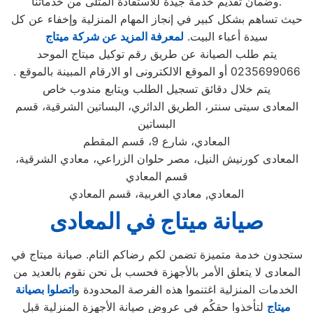
وضمان تقديم خدمة جيدة للاستفادة المثلى من خدماتنا.
حيث تساهم بشكل كبير في إنجاز المهام المنزلية وإخفاء عن كل
سيدة أعباء البيت.
لمعرفة المزيد عن شركة ميتاج
يتم طلب الصيانة عن طريق رقم توكيل ميتاج الموحد
0235699066 أو الموقع الالكترونى او الارقام المبينة بالموقع .
يتم خلال دقائق تسجيل الطلب ويتابع مندوب خاص
المعادى سيتى سنتر، الطريق الدائري، البساتين الشرقية، قسم
البساتين
المعادي، شارع 9، قسم المقطم
المعادى كورنيش النيل، مصر حلوان الزراعي، معادي الشرقية،
قسم المعادي
المعادي, معادي الغربية، قسم المعادي
صيانة ميتاج
في المعادى
ستجدون خدمة متميزة تضمن لكم رضاكم التام. صيانة ميتاج في
المعادى لا يتعلق الأمر بالأجهزة فحسب بل نحن نقوم بالعديد من
الخدمات المنزلية اغتنموا هذه الفرصة المحدودة و
اتصلوا بصيانة
ميتاج
لتأخذوا حقكُم في عروض صيانة الأجهزة المنزلية قبل