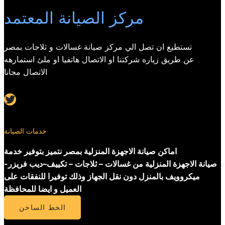
مركز الصيانة المعتمد
تستطيع ان تصل الي مركز صيانة غسالات و ثلاجات بمصر
عن طريق زياره شركتنا او الاتصال هاتفيا او ملئ استمارهه
الاتصال مجانا
Twitter
خدمات الصيانة
اماكن صيانة الاجهزة المنزلية بمصر نتميز بتوفير خدمة
صيانة الاجهزة المنزلية من غسالات – ثلاجات – تكييف–ديب فريزر-
ميكروويف بالمنزل دون نقل الجهاز وذلك توفيرا للنفقات على
العميل و ايضا للمحافظة
الخط الساخن