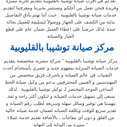
نعدكم في اقرب صيانة توشيبا بالقليوبية بتقديم تجربة مميزة
وفريدة فنحن نعمل من أجلكم ونستثمر بخبرتنا ومعرفتنا لتقديم
خدمات صيانة توشيبا بالقليوبية . حيث أننا نهتم بأدق التفاصيل
بداية من الكشف على الجهاز ووصولاً لتسليمة للعميل بحالة
جيدة .لذلك حرصنا على اعطاء العميل ضمان عام على قطع
الغيار والصيانة
مركز صيانة توشيبا بالقليوبية
مركز صيانة توشيبا بالقليوبية ” شركة مصرية متخصصة بتقديم
خدمات الصيانة المنزلية بمفهوم جديد و عصري بأستخدام أحدث
التقنيات في عالم الصيانة و باشرف فريق متخصص من
المهندسيين و الفنيين المحترفيين بدعم من وكيل صيانة الخط
الساخن الموحد المختصر لـ توكيل توشيبا بالقليوبية . لذلك
نسعى إلى تسهيل خدمات الصيانة و لتكون أكثر راحة و ثقة.
مهمتنا هي توفير وسائل سهلة وسريعة لطلب رقم الصيانة و
تقدير سريع للوقت وتكلفة الصيانه لضمان خدمة صيانه خالية
من القلق و دون أي مفاجآت ، بالأضافة تقديم خدمة عملاء
مميزة من البداية إلى النهاية ”