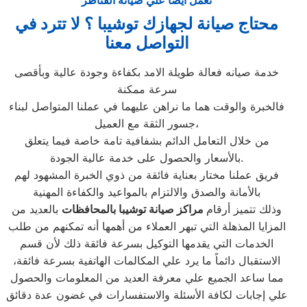
نعمل ايضا علي صيانة القناطر
محتاج صيانة لجهازك توشيبا ؟ لا تترد في
التواصل معنا
خدمة صيانه فعالة طويلة الامد بكفاءة وجودة عالية وبأقصى
سرعة ممكنة
فالخبرة والوقت هما ما نراهن عليهما في عملنا المتواصل لبناء
جسور الثقة مع العميل،
من خلال التعامل الدائم بشفافية تامة خاصة فيما يتعلق
بالأسعار والحصول على خدمة عالية الجودة.
فريق عملنا مختار بعناية فائقة من ذوي الخبرة المشهود لهم
بالأمانة والصدق والالتزام بالمواعيد والكفاءة المهنية
وذلك تتميز أرقام
مراكز صيانة توشيبا بالمحافظات
بالعديد من
المزايا المذهلة التي تبهر العملاء من أهمها أنه تمكنهم من طلب
الخدمات التي يقدمها التوكيل بسرعة فائقة ذلك لأن قسم
الاستقبال دائماً ما يرد علي المكالمات الهاتفية بسرعة فائقة،
مما ساعد الجميع علي معرفة العديد من المعلومات والحصول
علي إجابات لكافة الأسئلة والاستفسارات في غضون عدة دقائق