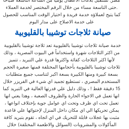
مصر. نستقبل بلاغات الاعطال يوميا من الساعة التاسعة صباحا
حتى التاسعة مساء من خلال الرقم المختصر لخدمة العملاء.
كما يتيح لعملاؤه خدمة فريدة و اختيار الوقت المناسب للحصول
على خدمة الاصلاح على مدار اليوم
صيانة ثلاجات توشيبا بالقليوبية
خدمة صيانة ثلاجات توشيبا بالقليوبية تعد ثلاجة توشيبا بالقليوبية
من اكثر الثلاجات شهرة واستخداماً في البيوت المصرية ، وذلك
لأنها اكثر الثلاجات كفائة واكثرها قدرة علي التبريد ، تتميز
ثلاجات توشيبا بالقليوبية بأحجامها المختلفة فمنها صغيرة الحجم
بسعة كبيرة ومنها الكبيرة بسعة اكبر لتناسب جميع متطلبات
المستخدم المصري ، تستطيع تجميد اي شيء في الفريزر خلال
15 دقيقة فقط ! ، وذلك دليل علي قدرتها العالية في التبريد كما
انها تعمل في الاجواء الحارة والظروف الصعبة ، وهذا يعني انها
تعمل تحت اي ظرف وتحت اي عوامل جوية بإختلاف انواعها ،
يمكن تحريكها الي اي مكان داخل المنزل لإحتوائها علي قاعدة
مثبت بها عجلات قابلة للتحريك في اي اتجاه ، تقوم بتبريد كافة
المأكولات والمشروبات (السوائل والاطعمة المختلفة) خلال