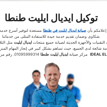
توكيل ايديال ايليت طنطا
 إعلامكم بأن
صيانة
ايديال ايليت
في
طنطا
مستعدة لتوفير أسرع خدمة 
شكاوى وضمان تقديم خدمة جيدة للاستفادة المثلى من خدماتنا.
لتقنيات والأجهزة الحديثة لصيانة جميع منتجات
ايديال ايليت
مثل الثل
IDEAL EL
مركز صيانة
ايديال ايليت
طنطا
01095999314. رقم مركز صيانة