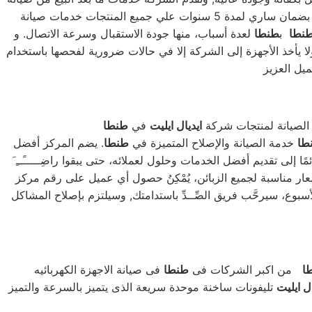
دورية علي كافة الاجهزة لضمان سلامة أجهزتك سواء كانت ( ثلاجة – غسالة – بوتاجاز – ديب فريزر ) وتضمن الشركة كافة منتجاتها بضمان ساري لمدة 5 سنوات علي جميع المنتجات خدمات صيانة
نطا
ب
طنطا
لعدة أسباب، منها جودة الاستقبال وسرعة الاتصال. و
لا يأخذ الأجهزة إلى الشركة إلا في حالات ضرورية لفحصها باستخدام
 الصيانة لمنتجات شركة
ايديال ايليت
في
طنطا
طا
خدمة الصيانة والإصلاح المتميزة في
طنطا
. يضم المركز أفضل
إلى تقديم أفضل الخدمات وحلول لعملائه، حتى يبقوا راضِـــــًــِ َ
سعار مناسبة لجميع الزبائن، يُمْكِنُ حصول أي عميل على رقم مركز
يَشْتَهِـدَهَا ضرورتُه. فحِساباُ 24 ساعة في جميع أيام الأسبوع، سيرحَّب فريق الصِّــدِّ باستدامتك, وسيلتزم بإصلاح المشاكل
ا
من اكبر الشركات فى
طنطا
ال ايليت
تليفونات ساخنة موحدة سريعة الذى يتميز بالسرعة والتميز