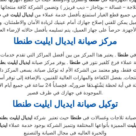
ايديال ايليت
في
ط
يل يمكن للفني إصلاح جهازك أمام عينيك لزيادة الأمان والاطمئنان، و
مركز صيانة ايديال ايليت طنطا
ي
طنطا
. يعتبر هذا المركز من بين أفضل المراكز التي تقدم خدمات
 عملاء فرع كلفير نتور في
طنطا
. يوفر مركز صيانة
ايديال ايليت
ب
طن
ت
فقط، وهو معتمد من الشركة الأم له توكيل صيانة. يسعى المركز دائمًا 
تجات. بفضل الكفاءة والمهارات العالية للفنيين، بالإضافة إلى توفر أ
، وطلب خدمات الصِّــــــيانَة في أية لحظة 
الموجودة في جهازك في ظرف قصير.
توكيل صيانة ايديال ايليت طنطا
انة ثلاجات وغسالات فى
طنطا
حيث تعتبر شركة
ايديال ايليت
ب
طنط
يليت
المميزة بأنواعها المختلفة وتتميز الشركة بوجود خدمة عملاء
ايدي
والخبرة العاليه فى مجال الصيانة والتصنيع