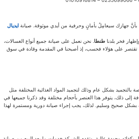
 بأنَّ جهازك سيعامِلُ بأمانٍ وحرفية من أيدي موثوقة. صيانة
ايديال
إظهار فخر بلدنا
طنطا
. نحن نعمل على صيانة جميع أنواع الغسالات،
، بالإضافة إلى غسالات 7 كيلو و 10 كيلو و 14 كيلو. جميع أنواع المنتجات لا تقتصر على هؤلاء فحسب، إذ أصبحنا في المقدمة وقادة في سوق
ة بالتجميد بشكل عام وذلك لتجميد المواد الغذائية المختلفة مثل
افة إلى ذلك، يتوفر هذا العنصر بأحجام مختلفة وقد ذكرنا جميعها في
ه بشكل صحيح وسليم. لذلك، يجب إجراء صيانة دورية ومستمرة لهذا
بكفائه وجودة عالية, وتقدم الشركة خدمات ما بعد البيع من صيانة