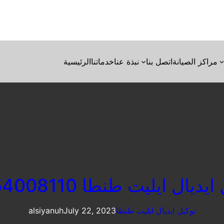
مراكز الصيانة
اتصل بنا
نبذة عنا
خدماتنا
الرئيسية
ديال ايليت طنطا 01154008110
توكيل ايديال ايليت طنطا
July 22, 2023
alsiyanuh