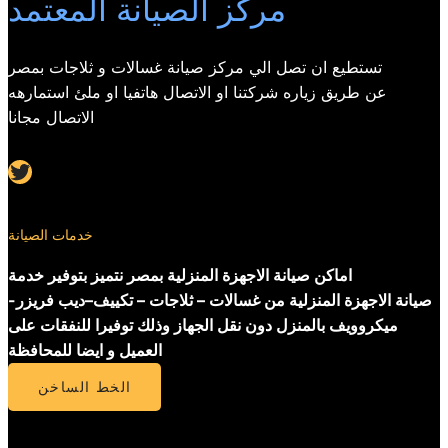
مركز الصيانة المعتمد
تستطيع ان تصل الي مركز صيانة غسالات و ثلاجات بمصر
عن طريق زياره شركتنا او الاتصال هاتفيا او ملئ استمارهه
الاتصال مجانا
Twitter
خدمات الصيانة
اماكن صيانة الاجهزة المنزلية بمصر نتميز بتوفير خدمة
صيانة الاجهزة المنزلية من غسالات – ثلاجات – تكييف–ديب فريزر-
ميكروويف بالمنزل دون نقل الجهاز وذلك توفيرا للنفقات على
العميل و ايضا للمحافظة
الخط الساخن