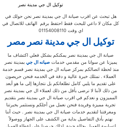
توكيل ال جي مدينة نصر
هل تبحث عن اقرب صيانة ال جي بمدينة نصر نحن حولك في
كل مكان لا داعي للبحث فقط احتفظ برقم الهاتف للاتصال في
اي وقت 01154008110
توكيل ال جي مدينة نصر مصر
صيانة ال جي بمدينة نصر يمكنكم بشكل فعلي اكتشاف ما
يميزنا عن سوانا من مقدمي خدمات
صيانه ال جي
بمدينة نصر
منذ لحظة اتصالكم بمركز صيانه ال جي بمدينة نصر قسم خدمة
العملاء . نمتلك خبرة عالية و دقة في الخدمه فنحن حريصون
على تقديم ما يلبي كامل تطلعاتكم بل نتجازها إلى ما هو أبعد
من ذلك لأننا لا نرضى بأقل من ذلك لعملاء ال جي بمدينة نصر
المميزون و نعدكم في اقرب صيانة ال جي بمدينة نصر بتقديم
تجربة مميزة وفريدة فنحن نعمل من أجلكم ونستثمر بخبرتنا
ومعرفتنا لتقديم خدمات صيانة ال جي بمدينة نصر . حيث أننا
نهتم بأدق التفاصيل بداية من الكشف على الجهاز ووصولاً
لتسليمة للعميل بحالة جيدة .لذلك حرصنا على اعطاء العميل