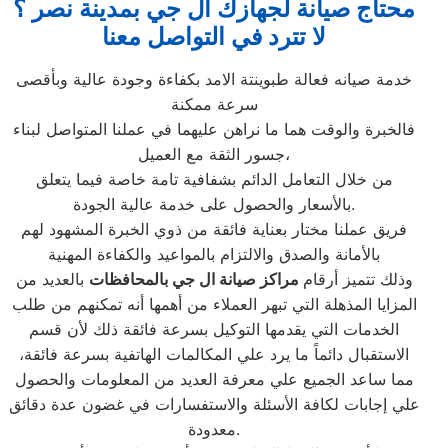
محتاج صيانة لجهازك ال جي بمدينة نصر ؟
لا تترد في التواصل معنا
خدمة صيانه فعالة طبوينتة الامد بكفاءة وجودة عالية وبأقصى
سرعة ممكنة
فالخبرة والوقت هما ما نراهن عليهما في عملنا المتواصل لبناء
جسور الثقة مع العميل،
من خلال التعامل الدائم بشفافية تامة خاصة فيما يتعلق
بالأسعار والحصول على خدمة عالية الجودة.
فريق عملنا مختار بعناية فائقة من ذوي الخبرة المشهود لهم
بالأمانة والصدق والالتزام بالمواعيد والكفاءة المهنية
وذلك تتميز أرقام
مراكز صيانة ال جي بالمحافظات
بالعديد من
المزايا المذهلة التي تبهر العملاء من أهمها أنه تمكنهم من طلب
الخدمات التي يقدمها التوكيل بسرعة فائقة ذلك لأن قسم
الاستقبال دائماً ما يرد علي المكالمات الهاتفية بسرعة فائقة،
مما ساعد الجميع علي معرفة العديد من المعلومات والحصول
علي إجابات لكافة الأسئلة والاستفسارات في غضون عدة دقائق
معدودة.