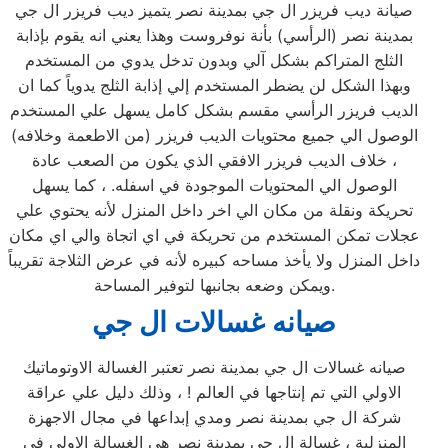
صيانة ديب فريزر ال جي بمدينة نصر يتميز ديب فريزر ال جي
بمدينة نصر (الرأسي) بأنة نوفروست وهذا يعني انه يقوم بإذابة
الثلج المتراكم بشكل آلي وبدون تدخل يدوي من المستخدم
وبهذا الشكل لن يضطر المستخدم إلي إذابة الثلج يدوياً كما ان
الديب فريزر الرأسي مقسم بشكل كامل يسهل علي المستخدم
الوصول الي جميع محتويات الديب فريزر (من الاطعمة وخلافه)
، خلاف الديب فريزر الافقي الذي يكون من الصعب عادة
الوصول الي المحتويات الموجودة في اسفله. ، كما يسهل
تحريكة ونقلة من مكان الي اخر داخل المنزل لأنه يحتوي علي
عجلات تمكن المستخدم من تحريكة في اي اتجاة والي اي مكان
داخل المنزل ولا يأخذ مساحه كبيره لأنه في عرض الثلاجة تقريباً
ويمكن وضعه بجانبها لتوفير المساحة.
صيانه غسالات ال جي
صيانه غسالات ال جي بمدينة نصر تعتبر الغسالة الاوتوماتيك
الاولي التي تم إنتاجها في العالم ! ، وذلك دليل علي عراقة
شركة ال جي بمدينة نصر ومدي إبداعها في مجال الاجهزة
المنزلية ، غسالة ال جي بمدينة نصر هي الغسالة الاولي في