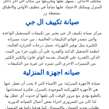
مختلف الاماكن ، يسهل نقلها وتحريكها من مكان الي اخر داخل
المنزل ويمكنك الاعتماد عليها تماماً في تنظيف الأواني والاطباق
بضغطة زر.
صيانة تكييف ال جي
مركز صيانة تكييف ال جي يعتبر من تكييفات المستقبل الواعدة
والتي تتصدر قوائم التكييفات العالمية ، من حيث مميزاته
الكثيرة مثل توفير الكهرباء، تحمل درجات الحرارة العالية،
انظمة التشغيل الذكية والقدرة علي أن يكون جزء من البيت
الذكي (القدرة علي الإتصال بخدمة الواي فاي) والكثير الكثير
من المميزات الاخري التي تميزه عن غيرة من التكييفات.
المنزلية
صيانه اجهزة
صيانة الأجهزة المنزلية: من الأشياء التي لا يجب أن نغفل عنها
هي الأجهزة الكهربائية الموجودة بالمنزل، فكثرة استخدامها
بالطبع يؤدي مع مرور الوقت إلى تلفها أو حدوث أي عطل بها،
لذا كان من الضروري اجراء بعض أعمال الصيانة الدورية
طلبات تجديد الضمان والاستبدال كما هدفنا دائما هو الوصول