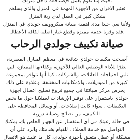
حيث إننا نقوم بعمل الإصلاحات داخل منزلك.
تعتبر الافران من الاجهزة المهمة في المنزل والذي يساهم
بشكل كبير في العمل لدى ربة المنزل
ولأننا نعي جيدا مدى اهمية صيانة ميكروويف جولدي في المنزل
فقد وفرنا خدمة مميزة وقطع غيار اصلية لكافة الأعطال.
صيانة تكييف جولدي الرحاب
أصبحت مكيفات جولدي شائعة في معظم المنازل المصرية،
نظرًا للأداء الوظيفي العالي للأجهزة، وكفاءتها الممتازة التي
تلبي احتياجات العائلات، والشركات، كما أنها تتوافر بمجموعة
كبيرة من الموديلات، والإمكانيات المختلفة، وعلاوة على ذلك
يحرص مركز صيانتنا في جميع فروع تصليح اعطال اجهزة
جولدي باستمرار على توفير الإرشادات لعملائنا حول ما يخص
التكييفات ، سواء كانت إصلاحات، أو وسائل المحافظة على
التكييف، من نصائح وصيانة دورية.
في حالة رغبتك في أي استفسار عن الجهاز الخاص بك، يمكنك
التواصل مع خدمة العملاء ، للقيام بخدمتك والرد على أي
مشكلة أو عطل متعلق بأجهزة جولدي، كل ما عليك هو الاتصال