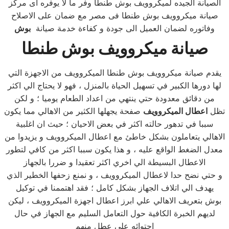
الصيانة الجيده لميكروويف بوش طنطا وفر ما لا يوفره اى مركز
صيانة ميكروويف بوش طنطا فى مصر مع ضمان على الاصلاح
وفاتوره لضمان العميل الى جودة و كفاءة خدمة صيانة
بوش
صيانة ميكروويف بوش طنطا
يقدم صيانة ميكروويف بوش طنطا الميكروويف من الاجهزة التي
لها دورها الكبير في تسهيل الحياة بالمنزل ، فهو لا يحتاج الي اكثر
من دقائق معدودة حتي ينتهي من اعداد الطعام يوميا ؛ و لكن
تظل
اعطال الميكروويف
صفحة يجهلها الكثير من الاهالي مما يكون
سببا في تدهور حالته اكثر في بعض الاحيان ؛ حيث ان اغلبية
الاهالي يتعاملون بشكل خاطئ مع اعطال الميكروويف و يزيدوا من
معدل الضغط الواقع عليه ، و هذا يكون سببا اكثر من كافي لتطور
الاعطال البسيطة الي اخري اكثر تعقيدا و ضررا بالجهاز
و حتي نضح حدا لاعطال الميكروويف ، و نمنع زحفها الخطير الذي
يهدف الي اتلاف الجهاز بشكل كامل ؛ فقد اهتممنا في توكيل
بوش بتعريف الاهالي علي ابرز اعطال اجهزة الميكروويف ، ليكن
لديهم الخبرة الكافية حول التعامل السليم مع الجهاز في حال
احتوائه علي عطل منهم