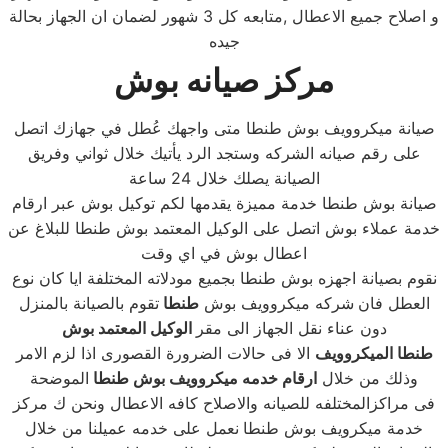
و اصلاح جميع الاعطال ,متابعه كل 3 شهور لضمان ان الجهاز بحالة
جيده
مركز صيانه بوش
صيانة ميكروويف بوش طنطا متى واجهك عُطل في جهازك اتصل
على رقم صيانه الشركه وستجد الرد يأتيك خلال ثواني وفريق
الصيانة يصلك خلال 24 ساعة
صيانة بوش طنطا خدمة مميزة يقدمها لكم توكيل بوش عبر ارقام
خدمة عملاء بوش اتصل على الوكيل المعتمد بوش طنطا للبلاغ عن
اعطال بوش في اي وقت
نقوم بصيانة اجهزه بوش طنطا بجميع مودلاته المختلفة ايا كان نوع
العطل فان
شركه ميكروويف بوش
طنطا
تقوم بالصيانة بالمنزل
دون عناء نقل الجهاز الى مقر
الوكيل المعتمد بوش
طنطا الميكروويف
الا فى حالات الضرورة القصورى اذا لزم الامر
وذلك من خلال
ارقام خدمه ميكروويف بوش طنطا
الموضحة
فى مراكزالمختلفه للصيانه والاصلاح كافه الاعطال ونحن ك مركز
خدمة ميكرويف بوش طنطا
نعمل على خدمه عميلنا من خلال