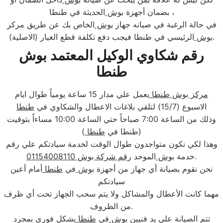
الحديثة في طنطا ،
بضمان أجهزة
بوش
في حالة الرغبة في صيانه جهاز
بوش
الخاص بك عن طريق مركز
الرئيسي في طنطا فيجب دفع تكلفة قطع الغيار (الاصلية).
بوش
رقم شكاوي الوكيل المعتمد بوش
طنطا
مركز بوش طنطا
يعمل علي مدار 15 ساعة يومياً طوال ايام
الاسبوع (15/7) لتلقي بلاغات الاعطال والشكاوي في
طنطا
وذلك من الساعة 7:00 صباحاً حتي الساعة 10:00 مساءاً بتوقيت
(طنطا في
طنطا
)
وهذا لكي نكون متواجدون طوال الوقت لخدمة سيادتكم علي رقم
.
خدمة
بوش
الموحد
رقم شركة بوش 01154008110
نحن نقوم بصيانة أي جهاز من أجهزة
بوش
في
طنطا
أمام أعين
سيادتكم
مهما كانت الأعطال والمشاكل ولا يتم سحب الجهاز تحت أي ظرف
من الظروف.
تتم الصيانة علي يد فنيين
بوش
في
طنطا
بشكل فوري بمجرد