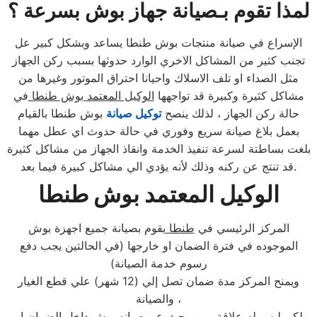
لمذا تقوم بـصيانة جهاز بوش بسرعة ؟
الإسراع في صيانة منتجات بوش طنطا يساعد وبشكل كبير عل
تجنب كثير من المشاكل الاخري الوارد حدوثها بسبب ركن الجهاز
مثل الصداء او تلف الاسلاك واحيانا احتراق الموتور وغيرها من
مشاكل كثيرة وكبيرة قد تواجهها
الوكيل المعتمد بوش طنطا
في
حالة ركن الجهاز ، لذلك ينصح
توكيل صيانة
بوش طنطا بالقيام
بعمل بلاغ صيانة سريع وفوري في حالة حدوث اي عطل مهما
بلغت بساطتة لسرعة تنفيذ الخدمة وانقاذ الجهاز من مشاكل كثيرة
قد تنتج عن ركنه وذلك لأنه يؤدي الي مشاكل كبيرة فيما بعد.
الوكيل المعتمد بوش طنطا
المركز الرئيسي في
طنطا
يقوم بصيانة جميع اجهزة بوش
الموجوده في فترة الضمان او خارجها (في الحالتين يجب دفع
رسوم خدمة الصيانة)
ويمنح المركز مدة ضمان تصل إلي (12 شهر) علي قطع الغيار
والصيانة ،
لكن ليس له علاقة بمن يبحث عن صيانه
بوش
داخل الضمان او