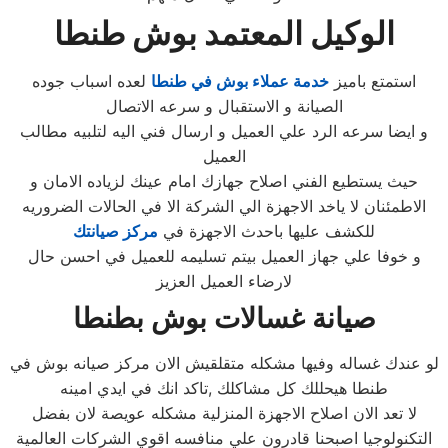
الوكيل المعتمد بوش طنطا
استمتع باميز
خدمة عملاء بوش في طنطا
لعده اسباب جوده
الصيانة و الاستقبال و سرعه الاتصال
و ايضا سرعه الرد علي العميل و ارسال فني اليه لتلبيه مطالب
العميل
حيث يستطيع الفني اصلاح جهازك امام عينك لزياده الامان و
الاطمئنان لا ياخد الاجهزة الي الشركة الا في الحالات الضروريه
للكشف عليها باحدث الاجهزة في
مركز صيانتك
و خوفا علي جهاز العميل بيتم تسليمه للعميل في احسن حال
لارضاء العميل العزيز
صيانة غسالات بوش بطنطا
لو عندك غساله وفيها مشكله متقلقيش الان مركز صيانه بوش في
طنطا هيحللك كل مشاكلك ,تاكد انك في ايدي امينه
لا تعد الان اصلاح الاجهزة المنزلية مشكله عويصة لان بفضل
التكنولوجيا اصبحنا قادرون علي منافسه اقوي الشركات العالمية