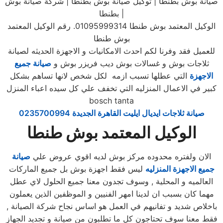
صيانة بوش بطنطا | توكيل صيانة بوش بطنطا | شركة صيانة بوش
بطنطا |
الوكيل المعتمد بوش طنطا 01095999314. رقم الوكيل المعتمد
بوش طنطا
للعميل فقد وفرنا لكم احدث الامكانيات و الاجهزة الحديثه لصيانة
ثلاجات بوش و غسالات بوش ديب فريزر بوش و
صيانة جميع
الاجهزة
التي عطلها تسبب ازمه لكل شخص لانها تساهم بشكل
كبير في الاعمال المنزليه التي تخفف علي كل سيده اعباء المنزل
bosch tanta
صيانة ثلاجات ايديال ايليت القاهرة الجديدة 0235700994
الوكيل المعتمد بوش طنطا
الان ولفتره محدوده مركز بوش لديه اقوي عروض علي
صيانة
جميع الاجهزة المنزليه
ليس فقط اجهزة بوش بل جميع الماركات
العالميه و المحلية , وسوف تجدون معنا جميع الحلول لاي عطل
مهما كان بسبب ان لدينا امهر الفنيين و الموظفين الذين يعملون
باخلاص شديد و تفانيهم في العمل هو اساس نجاح شركة الصيانة ,
فقط معنا سوف تحتاجون كل ما تطلبون من صيانة و تجديد الجهاز