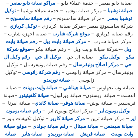
صيانة دايو بمصر – خدمة عملاء دايو –
مراكو صيانة دايو بمصر
–
صيانة توشيبا
– مركز صيانة توشيبا – خدمة عملاء توشيبا –
توكيل
توشيبا بمصر
–مركز صيانة سامسونج –
رقم صيانة سامسونج
–
شركة سامسونج بمصر –مركز صيانة كريازي –
توكيل كريازي
–
رقم صيانة كريازي –
موقع شركة شارب
– صيانة اجهزة شارب –
مركز صيانة شارب –
مركز صيانة وايت ويل
–
رقم صيانة وايت
ويل
–
شركة صيانة وايت ويل – رقم صيانة بيكو –
موقع شركة
ب
يكو
– ت
وكيل بيكو
– صيانة ال جي –
توكيل ال جي
–
رقم وكيل ال
جي
–
مركز اصلاح يونيفرسال
– رقم صيانة يونيفرسال – توكيل
يونيفرسال – مركز صيانة زانوسي –
رقم شركة زانوسي
– توكيل
زانوسي –
صيانة تورنيدو
صيانة وستنجهاوس –
صيانة هيتاشي
–
صيانة وايت بوينت
– صيانة
اندست – صيانة اريستون– صيانة ويرلبول–
صيانة كلفينيتور
–صيانة
فريجيدير – صيانة بوش–
صيانة هوفر
–
صيانة كاندي
– صيانة ايبرنا –
توكيل يونيون اير
– مركز اصلاح يونيون اير –
رقم صيانة يونيون
اير
– مركز صيانة ترين –
مركز صيانة كارير
– توكيل تكييفات باور –
صيانة سيمنس
–
صيانة سيتال
–
رقم صيانة جولدى
–
موقع صيانة
وايت بوينت
–
صيانة فريش
–
صيانة تورنيدو
–
صيانة هاير
–
صيانة