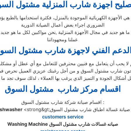
صليح اجهزة
شارب
المنزلية
مشتول الس
ا هي الأجهزة الكهربائية الموجودة بالمنزل، فكثرة استخدامها بالطبع
الضروري اجراء بعض أعمال الصيانة الدورية
 ما هو جديد في مجال الأجهزة المنزلية ,نحن مواكبين لكل ما هو جد
عملنا ومجهوداتنا
لدعم الفني لاجهزة شارب مشتول السو
ا يحب أن يتعامل مع فنيين محترفين للتعامل مع أي عطل أو مشكل
ن شارب مشتول السوق و من أجل رغبتك عزيزي العميل نحرص في م
ل أشكال الجودة و التميز الذي يرغب بها العملاء ، لذلك سوف تجد
اقسام مركز شارب مشتول السوق
اقسام صيانة شركة شارب مشتول السوق :
<strong&gt;صيانة غسالة اطباق شارب مشتول السوق
ishwasher
customers service
صيانه غسالات شارب مشتول السوق
Washing Machine