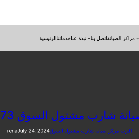
مراكز الصيانة
اتصل بنا
نبذة عنا
خدماتنا
الرئيسية
 شارب مشتول السوق 01092279973
اقرب مركز صيانة شارب مشتول السوق
July 24, 2024
rena