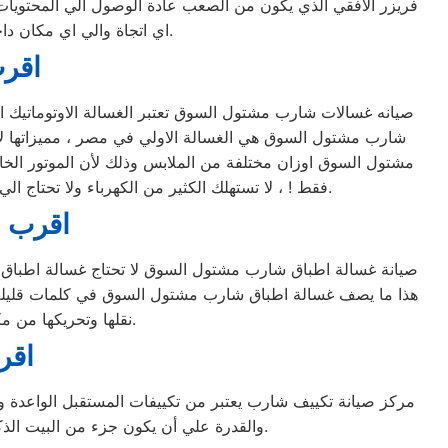
فريزر الافقي الذي يكون من الصعب عادة الوصول الي المحتويات
اي اتجاة والي اي مكان داخل المنزل ولا يأخذ مساحه كبيره لأنه في عرض الثلاجة تقريباً ويمكن وضعه بجانبها لتوفير المساحة.
اقر
صيانه غسالات شارب مشتول السوق تعتبر الغسالة الاوتوماتيك ال
شارب مشتول السوق هي الغسالة الاولي في مصر ، مميزاتها لا 
مشتول السوق اوزان مختلفة من الملابس وذلك لأن الموتور الخا
فقط ! ، لا تستهلك الكثير من الكهرباء ولا تحتاج الي الكثير من مواد التنظيف ، لأن البرنامج الخاص بها مصمم ومبرمج بشكل ذكي جداً يجعلها تكون الاختيار الاول للبيت المصري.
اقرب م
صيانة غسالة اطباق شارب مشتول السوق لا تحتاج غسالة اطباق شا
نقلها وتحريكها من مكان الي اخر داخل المنزل ويمكنك الاعتماد عليها تماماً في تنظيف الأواني والاطباق بضغطة زر.
اقر
مركز صيانة تكييف شارب يعتبر من تكييفات المستقبل الواعدة والت
والقدرة علي أن يكون جزء من البيت الذكي (القدرة علي الإتصال بخدمة الواي فاي) والكثير الكثير من المميزات الاخري التي تميزه عن غيرة من التكييفات.