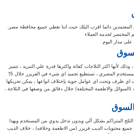
لمعتمدين دائما اقرب اليلك حيث اننا نغطي جميع محافظة مصر.
على مدار اليوم
لسوق
لأنها اكثر الثلاجات كفائة واكثرها قدرة علي التبريد ، تتميز
ثلاجات شارب مشتول السوق بأحجامها المختلفة فمنها صغيرة الحجم بسعة كبيرة ومنها الكبيرة بسعة اكبر لتناسب جميع متطلبات المستخدم المصري ، تستطيع تجميد اي شيء في الفريزر خلال 15
تحت اي ظرف وتحت اي عوامل جوية بإختلاف انواعها ، يمكن تحريكها
 (السوائل والاطعمة المختلفة) خلال دقائق من وضعها في الثلاجة ،
السوق
لثلج المتراكم بشكل آلي وبدون تدخل يدوي من المستخدم وبهذا
جميع محتويات الديب فريزر (من الاطعمة وخلافه) ، خلاف الديب