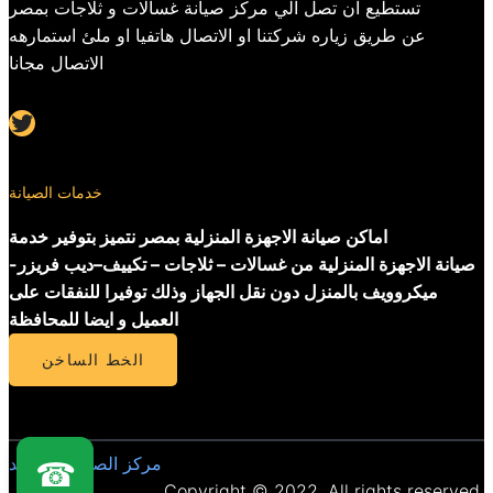
تستطيع ان تصل الي مركز صيانة غسالات و ثلاجات بمصر
عن طريق زياره شركتنا او الاتصال هاتفيا او ملئ استمارهه
الاتصال مجانا
Twitter
خدمات الصيانة
اماكن صيانة الاجهزة المنزلية بمصر نتميز بتوفير خدمة
صيانة الاجهزة المنزلية من غسالات – ثلاجات – تكييف–ديب فريزر-
ميكروويف بالمنزل دون نقل الجهاز وذلك توفيرا للنفقات على
العميل و ايضا للمحافظة
الخط الساخن
مركز الصيانة المعتمد
☎
Copyright © 2022. All rights reserved.