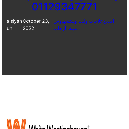
01129347771
اصلاح ثلاجات وايت وستنجهاوس
October 23,
alsiyan
مدينة الرحاب
2022
uh