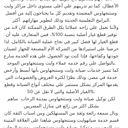
الأعطال، كما تم تدريبهم علي أعلى مستوى داخل مراكز وايت
وستنجهاوس المعتمدة وتقديم كل ما يحتاجون إليه من أفضل
البرامج التعليمية الحديثة وذلك لتطوير مهاراتهم أكثر.
ولأننا نعمل علي راحه عملائنا بكل الطرق الممكنة كان لابد من
توفير قطع غيار أصلية بنسبة 100%، فمن المتعارف عليه أن
قطع الغيار لها فضل كبير في نجاح عملية الصيانة بالكامل، لذا
حرصنا على استيرادها من الشركة الأم المصنعة للجهاز لضمان
جودتها وكفاءتها، فإذا كنت تود الحصول علي هذه الخدمة سارع
بالتواصل علي رقم خدمه عملاء وايت وستنجهاوس الموحد.
كما تتميز خدمات صيانة وايت وستنجهاوس بأنها أبسط وأرخص
خدمة في مصر، وذلك نظرًا لكثرة العروض والخصومات التي
يقدمها المركز بشكل مستمر علي مختلف أنواع الصيانة وقطع
الغيار الأصلية والتي لا تقل عن 50%.
لكن توكيل صيانة وايت وستنجهاوس بمدينة الرحاب ساهم
بشكل اكثر من رائع في منازل المصريين
ونال سمعة رائعة وثقة من المستهلكين ومن اسباب الثقة كان
قسم خدمة صيانهوايت وستنجهاوس شاهدا على العلاقة المتينة
بين المصريين و توكيل صيانة وايت وستنجهاوس بمدينة الرحاب