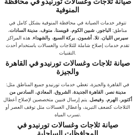
صيانة ثلاجات وغسالات تورنيدو في محافظة
المنوفية
تتوفر خدمات الصيانة في محافظة المنوفية بشكل كامل في
مناطق:
الباجور
،
شبين الكوم
،
قويسنا
،
منوف
،
مدينة السادات
،
سيرس الليان
،
تلا
،
أشمون
،
بركة السبع
، و
الشهداء
. هذه المراكز
تقدم خدمات إصلاح شاملة للثلاجات والغسالات باستخدام أحدث
التقنيات.
صيانة ثلاجات وغسالات تورنيدو في القاهرة
والجيزة
في القاهرة والجيزة، تغطي خدمات تورنيدو جميع المناطق مثل:
مدينة نصر
،
القاهرة الجديدة
،
الشروق
،
المعادي
،
السادس من
أكتوبر
،
الهرم
، و
فيصل
. يتم إرسال فنيين متخصصين لإصلاح أعطال
الثلاجات كضعف التبريد، وأعطال الغسالات مثل توقف العصر أو
تسرب المياه.
صيانة ثلاجات وغسالات تورنيدو في
المحافظات الساحلية