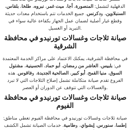
الدقهلية لتشمل:
المنصورة
،
أجا
،
ميت غمر
،
نبروه
،
طلخا
،
بلقاس
،
السنبلاوين
، و
دكرنس
. جميع الخدمات تتم باستخدام معدات حديثة
وقطع غيار أصلية لضمان عمل الجهاز بكفاءة عالية سواء في
التبريد أو الغسيل.
صيانة ثلاجات وغسالات تورنيدو في محافظة
الشرقية
في محافظة الشرقية، يمكنك الاعتماد على مراكز الخدمة المعتمدة
في:
بلبيس
،
العاشر من رمضان
،
أبو حماد
،
الحسينية
،
مشتول
السوق
،
منيا القمح
،
أبو كبير
،
الصالحية الجديدة
، و
فاقوس
. هذه
الفروع تقدم صيانة متكاملة تشمل إصلاح الثلاجات التي لا تبرد
والغسالات التي تتوقف عن الدوران أو العصر.
صيانة ثلاجات وغسالات تورنيدو في محافظة
الفيوم
صيانة ثلاجات وغسالات تورنيدو في محافظة الفيوم تغطي مناطق:
إطسا
،
سنورس
،
إبشواي
، و
طامية
. خدمات الصيانة تشمل الكشف