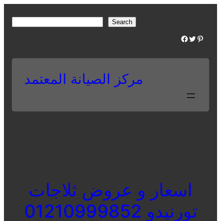
Skip
to
S
Search
content
e
Facebook
Twitter
Pinterest
a
r
c
مركز الصيانة المعتمد
h
اسعار و عروض ثلاجات
تورنيدو 01210999852