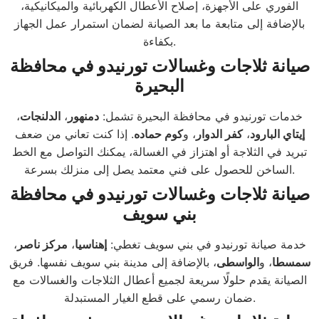
الفوري على الأجهزة، إصلاح الأعطال الكهربائية والميكانيكية،
بالإضافة إلى متابعة ما بعد الصيانة لضمان استمرار عمل الجهاز
بكفاءة.
صيانة ثلاجات وغسالات تورنيدو في محافظة
البحيرة
خدمات تورنيدو في محافظة البحيرة تشمل:
دمنهور
،
الدلنجات
،
إيتاي البارود
،
كفر الدوار
، و
كوم حماده
. إذا كنت تعاني من ضعف
تبريد في الثلاجة أو اهتزاز في الغسالة، يمكنك التواصل مع الخط
الساخن للحصول على فني معتمد يصل إلى منزلك بسرعة.
صيانة ثلاجات وغسالات تورنيدو في محافظة
بني سويف
خدمة صيانة تورنيدو في بني سويف تغطي:
إهناسيا
،
مركز ناصر
،
سمسطا
، و
الواسطى
، بالإضافة إلى مدينة بني سويف نفسها. فريق
الصيانة يقدم حلولًا سريعة لجميع أعطال الثلاجات والغسالات مع
ضمان رسمي على قطع الغيار المستبدلة.