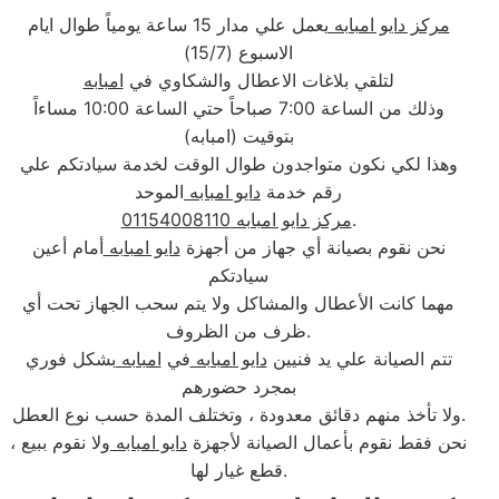
مركز دايو امبابه
يعمل علي مدار 15 ساعة يومياً طوال ايام
الاسبوع (15/7)
لتلقي بلاغات الاعطال والشكاوي في
امبابه
وذلك من الساعة 7:00 صباحاً حتي الساعة 10:00 مساءاً
بتوقيت (امبابه)
وهذا لكي نكون متواجدون طوال الوقت لخدمة سيادتكم علي
رقم خدمة
دايو امبابه
الموحد
.
مركز دايو امبابه 01154008110
نحن نقوم بصيانة أي جهاز من أجهزة
دايو امبابه
أمام أعين
سيادتكم
مهما كانت الأعطال والمشاكل ولا يتم سحب الجهاز تحت أي
ظرف من الظروف.
تتم الصيانة علي يد فنيين
دايو امبابه
في
امبابه
بشكل فوري
بمجرد حضورهم
ولا تأخذ منهم دقائق معدودة ، وتختلف المدة حسب نوع العطل.
، نحن فقط نقوم بأعمال الصيانة لأجهزة
دايو امبابه
ولا نقوم ببيع
قطع غيار لها.