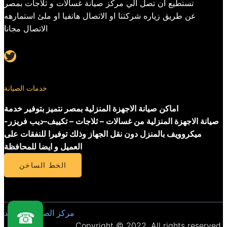
تستطيع ان تصل الي مركز صيانة غسالات و ثلاجات بمصر
عن طريق زياره شركتنا او الاتصال هاتفيا او ملئ استمارهه
الاتصال مجانا
Twitter
خدمات الصيانة
اماكن صيانة الاجهزة المنزلية بمصر نتميز بتوفير خدمة
صيانة الاجهزة المنزلية من غسالات – ثلاجات – تكييف–ديب فريزر-
ميكروويف بالمنزل دون نقل الجهاز وذلك توفيرا للنفقات على
العميل و ايضا للمحافظة
الخط الساخن
مركز الصيانة المعتمد
☎
Copyright © 2022. All rights reserved.