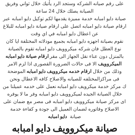
على رقم صيانه الشركه وستجد الرد يأتيك خلال ثواني وفريق
الصيانة يصلك خلال 24 ساعة
صيانة دايو امبابه خدمة مميزة يقدمها لكم توكيل دايو امبابه عبر
ارقام صيانة دايو امبابه اتصل على ارقام صيانة دايو امبابه للبلاغ
عن اعطال دايو امبابه في اي وقت
نقوم بصيانة اجهزه دايو امبابه بجميع مودلاته المختلفة ايا كان
نوع العطل فان
شركه ميكروويف دايو امبابه
تقوم بالصيانة
بالمنزل دون عناء نقل الجهاز الى مقر
ارقام صيانة دايو امبابه
الميكروويف
الا فى حالات الضرورة القصورى اذا لزم الامر
وذلك من خلال
ارقام خدمه ميكروويف دايو امبابه
الموضحة
فى مراكزالمختلفه للصيانه والاصلاح كافه الاعطال ونحن
ك مركز خدمة ميكرويف دايو امبابه
نعمل على خدمه عميلنا من
خلال الصيانة الجيده لميكروويف دايو امبابه وفر ما لا يوفره
اى مركز صيانة ميكروويف دايو امبابه فى مصر مع ضمان على
الاصلاح وفاتوره لضمان العميل الى جودة و كفاءة خدمة
صيانة
دايو امبابه
صيانة ميكروويف دايو امبابه