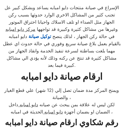
الإسراع في صيانة منتجات دايو امبابه يساعد وبشكل كبير عل
تجنب كثير من المشاكل الاخري الوارد حدوثها بسبب ركن
الجهاز مثل الصداء او تلف الاسلاك واحيانا احتراق الموتور
وغيرها من مشاكل كثيرة وكبيرة قد تواجهها
مركز دايو امبابه
في حالة ركن الجهاز ، لذلك ينصح
توكيل صيانة
دايو امبابه
بالقيام بعمل بلاغ صيانة سريع وفوري في حالة حدوث اي عطل
مهما بلغت بساطتة لسرعة تنفيذ الخدمة وانقاذ الجهاز من
مشاكل كثيرة قد تنتج عن ركنه وذلك لأنه يؤدي الي مشاكل
كبيرة فيما بعد.
ارقام صيانة دايو امبابه
ويمنح المركز مدة ضمان تصل إلي (12 شهر) علي قطع الغيار
والصيانة ،
لكن ليس له علاقة بمن يبحث عن صيانه
دايو امبابه
داخل
الحديثة في امبابه ،
الضمان او بضمان أجهزة
دايو امبابه
رقم شكاوي ارقام صيانة دايو امبابه