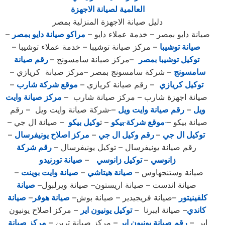
العالمية لصيانة الاجهزة
دليل صيانة الاجهزة المنزلية بمصر
صيانة دايو بمصر – خدمة عملاء دايو –
مراكو صيانة دايو بمصر
–
صيانة توشيبا
– مركز صيانة توشيبا – خدمة عملاء توشيبا –
توكيل توشيبا بمصر
–مركز صيانة سامسونج –
رقم صيانة
سامسونج
– شركة سامسونج بمصر –مركز صيانة كريازي –
توكيل كريازي
– رقم صيانة كريازي –
موقع شركة شارب
–
صيانة اجهزة شارب – مركز صيانة شارب –
مركز صيانة وايت
ويل
–
رقم صيانة وايت ويل
–
شركة صيانة وايت ويل – رقم
صيانة بيكو –
موقع شركة
ب
يكو
– ت
وكيل بيكو
– صيانة ال جي –
توكيل ال جي
–
رقم وكيل ال جي
–
مركز اصلاح يونيفرسال
–
رقم صيانة يونيفرسال – توكيل يونيفرسال –
رقم شركة
زانوسي
–
توكيل زانوسي
–
صيانة تورنيدو
صيانة وستنجهاوس –
صيانة هيتاشي
–
صيانة وايت بوينت
–
صيانة اندست – صيانة اريستون– صيانة ويرلبول–
صيانة
كلفينيتور
–صيانة فريجيدير – صيانة بوش–
صيانة هوفر
–
صيانة
كاندي
– صيانة ايبرنا –
توكيل يونيون اير
– مركز اصلاح يونيون
اير –
رقم صيانة يونيون اير
– مركز صيانة ترين –
مركز صيانة