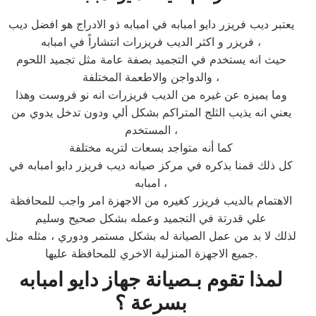
يعتبر ديب فريزر دايو امبابه في امبابه ذو الادراج هو افضل ديب
فريزر و اكثر الديب فريزرات انتشاراً في امبابه ،
حيث انه يستخدم في التجميد بصفة عامة مثل تجميد اللحوم
والدواجن والاطعمة المختلفة ،
وما يميزه عن غيره من الديب فريزرات انه نو فروست وهذا
يعني انه يذيب الثلج المتراكم بشكل ألي ودون تدخل يدوي من
المستخدم ،
كما أنه متواجد بسعات لتريه مختلفة
كل ذلك قمنا بذكره في مركز صيانه ديب فريزر دايو امبابه في
امبابه ،
الاهتمام بالديب فريزر كغيره من الاجهزة امر واجب للمحافظة
علي قدرتة في التجميد وعمله بشكل صحيح وسليم
لذلك لا بد من عمل الصيانة له بشكل مستمر ودوري ، مثله مثل
جميع الاجهزة المنزلية الاخري للمحافظة عليها.
لمذا تقوم بـصيانة جهاز دايو امبابه
بسرعة ؟