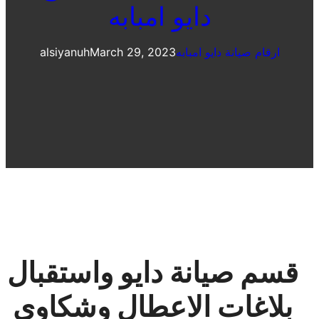
دايو امبابه
ارقام صيانة دايو امبابه
March 29, 2023
alsiyanuh
قسم صيانة دايو واستقبال
بلاغات الاعطال وشكاوى