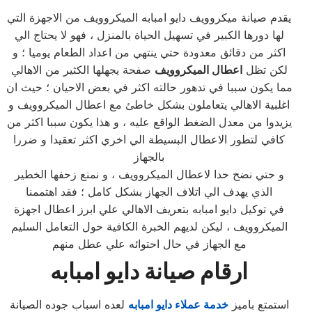
يقدم صيانة ميكروويف دايو امبابه الميكروويف من الاجهزة التي
لها دورها الكبير في تسهيل الحياة بالمنزل ، فهو لا يحتاج الي
اكثر من دقائق معدودة حتي ينتهي من اعداد الطعام يوميا ؛ و
لكن تظل
اعطال الميكروويف
صفحة يجهلها الكثير من الاهالي
مما يكون سببا في تدهور حالته اكثر في بعض الاحيان ؛ حيث ان
اغلبية الاهالي يتعاملون بشكل خاطئ مع اعطال الميكروويف و
يزيدوا من معدل الضغط الواقع عليه ، و هذا يكون سببا اكثر من
كافي لتطور الاعطال البسيطة الي اخري اكثر تعقيدا و ضررا
بالجهاز
و حتي نضح حدا لاعطال الميكروويف ، و نمنع زحفها الخطير
الذي يهدف الي اتلاف الجهاز بشكل كامل ؛ فقد اهتممنا
في توكيل دايو امبابه بتعريف الاهالي علي ابرز اعطال اجهزة
الميكروويف ، ليكن لديهم الخبرة الكافية حول التعامل السليم
مع الجهاز في حال احتوائه علي عطل منهم
ارقام صيانة دايو امبابه
استمتع باميز
خدمة عملاء دايو امبابه
لعده اسباب جوده الصيانة