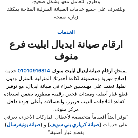
وطرق التعامل معها بشكل صحيح.
وللتعرف على جميع خدمات الصيانة المنزلية المتاحة يمكنك
زيارة صفحة
الخدمات
ارقام صيانة ايديال ايليت فرع
منوف
يمنحكِ
ارقام صيانة ايديال ايليت منوف
01010916814
خدمة
إصلاح فورية ومضمونة لكافة أجهزتكِ المنزلية بالمنزل ودون
نقلها. نعتمد على مهندسين خبراء في صيانة ايديال، مع توفير
قطع غيار أصلية ومعدات فحص رقمية متطورة تضمن استعادة
كفاءة الثلاجات، الديب فريزر، والغسالات بأعلى جودة داخل
مركز منوف.
“نوفر أيضاً أقساماً متخصصة لأعطال الماركات الأخرى، تعرفي
على خدمات
[
صيانة كريازي بني سويف
]
و
(
صيانة يونيفرسال
)
بقطع غيار أصلية.”