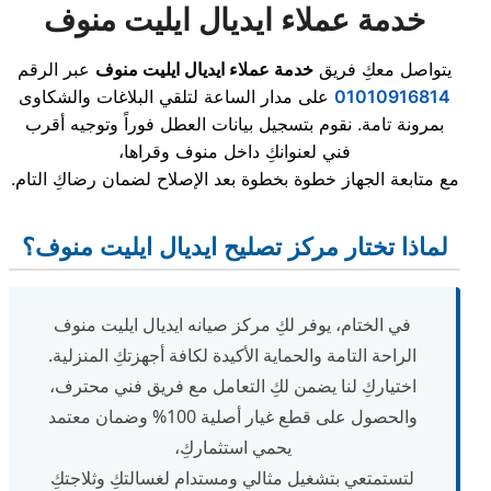
خدمة عملاء ايديال ايليت منوف
يتواصل معكِ فريق
خدمة عملاء ايديال ايليت منوف
عبر الرقم
01010916814
على مدار الساعة لتلقي البلاغات والشكاوى
بمرونة تامة. نقوم بتسجيل بيانات العطل فوراً وتوجيه أقرب
فني لعنوانكِ داخل منوف وقراها،
مع متابعة الجهاز خطوة بخطوة بعد الإصلاح لضمان رضاكِ التام.
لماذا تختار مركز تصليح ايديال ايليت منوف؟
في الختام، يوفر لكِ مركز صيانه ايديال ايليت منوف
الراحة التامة والحماية الأكيدة لكافة أجهزتكِ المنزلية.
اختياركِ لنا يضمن لكِ التعامل مع فريق فني محترف،
والحصول على قطع غيار أصلية 100% وضمان معتمد
يحمي استثماركِ،
لتستمتعي بتشغيل مثالي ومستدام لغسالتكِ وثلاجتكِ