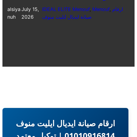
ارقام
, 
Menouf
, 
IDEAL ELITE Menouf
July 15,
alsiya
صيانة ايديال ايليت منوف
2026
nuh
ارقام صيانة ايديال ايليت منوف
01010916814 | توكيل معتمد