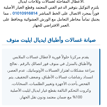
الأعطال المفاجئة لغسالات وثلاجات ايديال.
يلتزم التوكيل بتوفير الدعم الفني المعتمد وقطع الغيار الأصلية
فوراً بمجرد الاتصال على الخط المباشر
01010916814
، مما
يجنبكِ تماماً مخاطر التعامل مع الورش العشوائية ويحافظ على
العمر الافتراضي للجهاز.
صيانة غسالات وأطباق ايديال ايليت منوف
يقدم مركزنا حلولاً فورية لأعطال غسالات الملابس
والأطباق بالمنزل في منوف فور اتصالكِ بالرقم . نعالج
ببراعة مشكلات اهتزاز الغسالات الأوتوماتيك، عدم العصر،
انسداد رشاشات غسالات الأطباق، وضعف التجفيف. يتم
الفحص بأحدث الأجهزة وتغيير الطلمبات، السخانات،
وكروت التحكم التالفة بقطع غيار ايديال ايليت الأصلية
100% مع ضمان معتمد ودون نقل الجهاز.