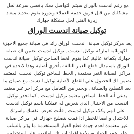
مع رقم اندست بالوراق سيتم التواصل معك باقصى سرعة لحل
مشكلتك من قبل فريق خدمة العملاء وبدوره يقوم بتحديد ميعاد
زيارة الفنى لحل مشكلة جهازك
توكيل صيانة اندست الوراق
يعد مركز توكيل صيانة اندست الوراق رائد في صيانة جميع الاجهزة
الكهربائية لماركة توكيل اندست , توكيل اندست تضمن لك صيانة
جهازك بكفاءة عالية, كما يقوم الخط الساخن توكيل صيانة اندست
الوراق باستبدال قطع الغيار التالفة بأخري أصلية وهذا لاتجده في
مراكز الصيانة الغير معتمدة , الخط الساخن توكيل اندست المعتمد
تضمن لك الحصول علي القطع الأصلية توكيل اندست مع ضمان ما
بعد التصليح والصيانة , ونحذر من التعامل مع مركز اخر غير معتمد
يدعي أنه الخط الساخن معتمد توكيل اندست , كما تحذر توكيل
اندست من الاحتيال الذي يتعرض له عملائنا باسم توكيل اندست
علي انهم وكلاء توكيل اندست , فأنت تعرض
نفسك واسرتك
للاحتيال و ايضا للخطر اذا قمت بتصليح جهازك في مراكز صيانة
غير معتمدة لعدم جودة قطع الغيار المستخدمة ما يؤثر بالسلب
على عمر الجهاز وسلامة افراد اسرتك القائمين على استخدامه