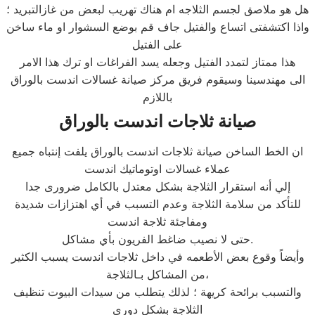
هل هو ملاصق لجسم الثلاجه ام هناك تهريب لبعض من غازالتبريد ؛
واذا اكتشفتى اتساع والفتيل جاف قم بوضع السشوار او ماء ساخن
على الفتيل
هذا ممتاز لتمدد الفتيل وجعله يسد الفراغات او ترك هذا الامر
الى مهندسينا وسيقوم فريق مركز صيانة غسالات اندست بالوراق
باللازم
صيانة ثلاجات اندست بالوراق
ان الخط الساخن صيانة ثلاجات اندست بالوراق يلفت إنتباه جميع
عملاء غسالات اوتوماتيك اندست
إلي أنه استقرار الثلاجة بشكل معتدل بالكامل ضرورى جدا
للتأكد من سلامة الثلاجة وعدم التسبب في أي اهتزازات شديدة
ومفاجئة ثلاجة اندست
حتى لا نصيب ضاغط الفريون بأي مشاكل.
وأيضاً وقوع بعض الأطعمه في داخل ثلاجات اندست يسبب الكثير
من المشاكل بـالثلاجة،
والتسبب برائحة كريهة ؛ لذلك يتطلب من سيدات البيوت تنظيف
الثلاجة بشكل دورى