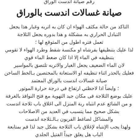
رقم صيانة اندست الوراق
صيانة غسالات اندست بالوراق
التاكد من حالة مكثف الهواء ان كان به اتربه وغبار هذا يجعل
التبادل الحراري به مشكلة و هذا بدوره يجعل الثلاجة
تعمل فتره اطول من المتوقع لها ؛
لذا عليك بتنظيفها بفرشاه او مكنسة شفط وطرد الهواء لا تقومي
بتنظيفه في الماء إلا اذا كان ضغط الماء قوي
لان الماء الضعيف يجعل الغبار والاتربه تلتصق بالمواسير
فعليك بالحذر اثناء تنظيفه او الاستعانة بالمختصين بـالخط الساخن
صيانة غسالات اندست بالوراق المعتمد
؛ وايضاً اذا لاحظتي ارتفاع في درجة حرارة الموتور
عليك بوضع الثلاجة فى مكان جيد التهوية مع فتح النوافذ بالغرفة
و من الشائع عدم انتباه ربة المنزل الى اغلاق باب ثلاجة اندست
بشكل صحيح مما يتسبب في العديد من الاصلاحات
والمشاكل لضاغط الفريون بـالـثلاجة اندست
ولهذا يجب الإنتباه لإغلاق باب الثلاجة بشكل جيد لذا قم بمتابعة
الباب هل يغلق جيداً الفتيل الجلدي